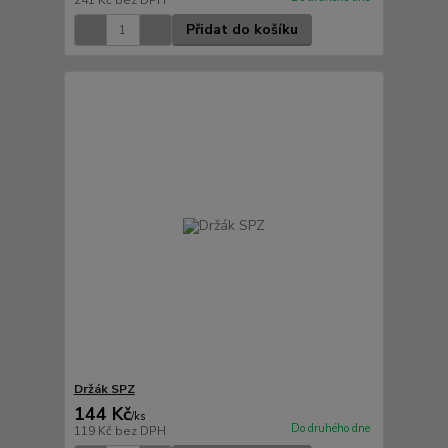
241 Kč
bez DPH
Přidat do košíku
Držák SPZ
144 Kč
/
ks
Do druhého dne
119 Kč
bez DPH