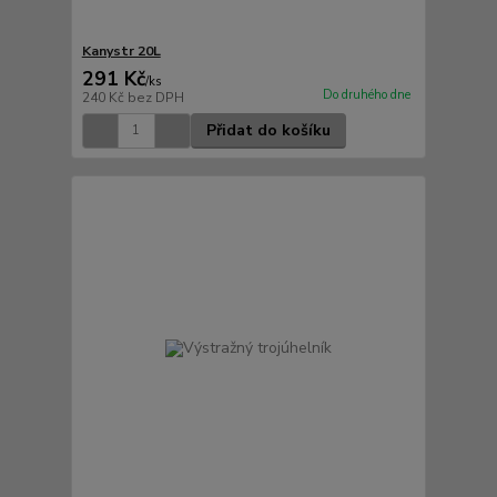
Kanystr 20L
291 Kč
/
ks
Do druhého dne
240 Kč
bez DPH
Přidat do košíku