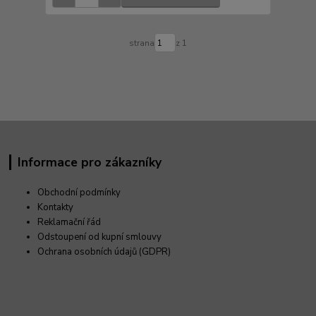
strana
z 1
Informace pro zákazníky
Obchodní podmínky
Kontakty
Reklamační řád
Odstoupení od kupní smlouvy
Ochrana osobních údajů (GDPR)