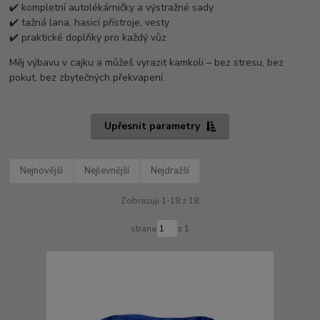
✔️ kompletní autolékárničky a výstražné sady
✔️ tažná lana, hasicí přístroje, vesty
✔️ praktické doplňky pro každý vůz
Měj výbavu v cajku a můžeš vyrazit kamkoli – bez stresu, bez
pokut, bez zbytečných překvapení.
Upřesnit parametry
Nejnovější
Nejlevnější
Nejdražší
Zobrazuji 1-18 z 18
strana
z 1