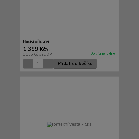
Hasící přístroj
1 399 Kč
/
ks
Do druhého dne
1 156 Kč
bez DPH
Přidat do košíku