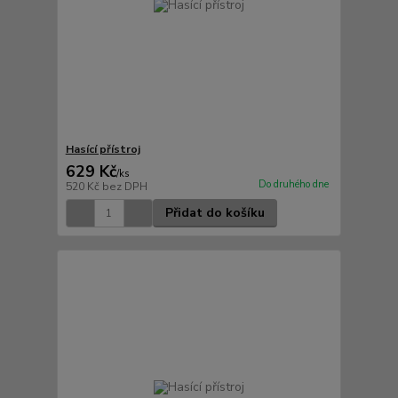
Hasící přístroj
629 Kč
/
ks
Do druhého dne
520 Kč
bez DPH
Přidat do košíku