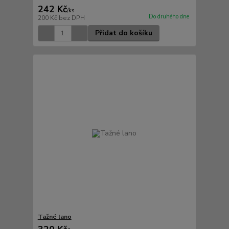
242 Kč
/
ks
Do druhého dne
200 Kč
bez DPH
Přidat do košíku
Tažné lano