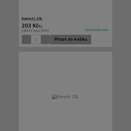
Kanystr 10L
203 Kč
/
ks
Do druhého dne
168 Kč
bez DPH
Přidat do košíku