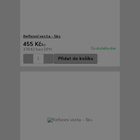
Reflexní vesta - 5ks
455 Kč
/
ks
Do druhého dne
376 Kč
bez DPH
Přidat do košíku