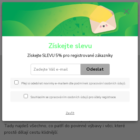
0
ks
+420 602 552 766
CZK
za
0 Kč
(Po-Pá, 6:30-15 hod.)
Menu
Získejte slevu
Hledat
Získejte SLEVU 5% pro registrované zákazníky
Úvod
Příslušenství
Odeslat
Příslušenství
Přeji si odebírat novinky e-mailem dle
podmínek zpracování osobních údajů
.
Příslušenství – všechno, co se hodí, když jde do
tuhého
Souhlasím se
zpracováním osobních údajů
pro účely registrace.
Autolékárnička, tažné lano, hasicí přístroj, vesta nebo kanystr –
drobnosti, které většinou leží v kufru a doufáš, že je nikdy
Zavřít
nebudeš potřebovat. Ale když na to dojde, jsi rád, že tam jsou.
Tady najdeš všechno, co patří do povinné výbavy i věci, které
prostě dělají cestu klidnější.