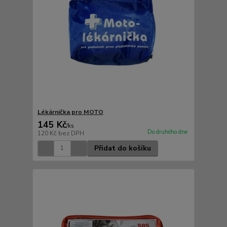
Lékárnička pro MOTO
145 Kč
/
ks
Do druhého dne
120 Kč
bez DPH
Přidat do košíku