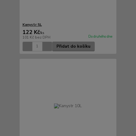
Kanystr 5L
122 Kč
/
ks
Do druhého dne
101 Kč
bez DPH
Přidat do košíku