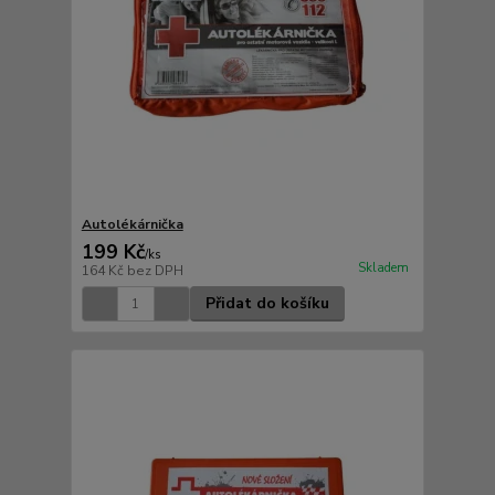
Autolékárnička
199 Kč
/
ks
Skladem
164 Kč
bez DPH
Přidat do košíku