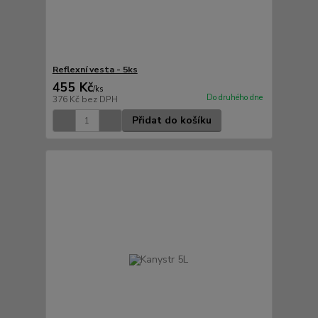
Reflexní vesta - 5ks
455 Kč
/
ks
Do druhého dne
376 Kč
bez DPH
Přidat do košíku