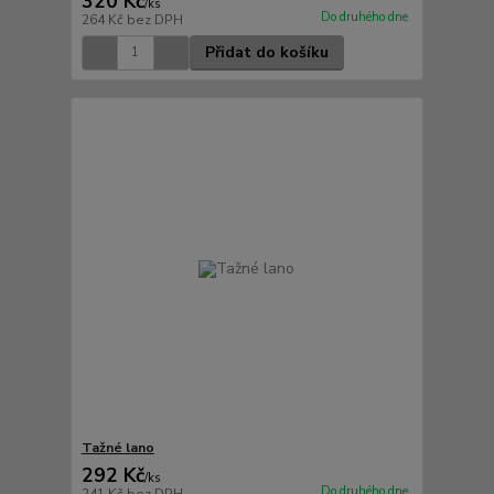
320 Kč
/
ks
Do druhého dne
264 Kč
bez DPH
Přidat do košíku
Tažné lano
292 Kč
/
ks
Do druhého dne