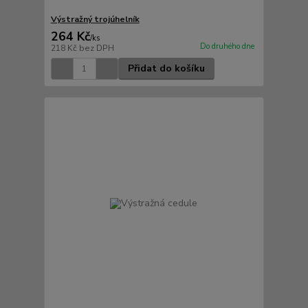
Výstražný trojúhelník
264 Kč
/
ks
Do druhého dne
218 Kč
bez DPH
Přidat do košíku