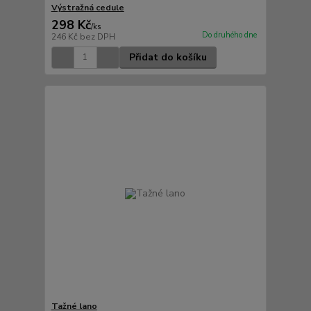
Výstražná cedule
298 Kč
/
ks
Do druhého dne
246 Kč
bez DPH
Přidat do košíku
Tažné lano