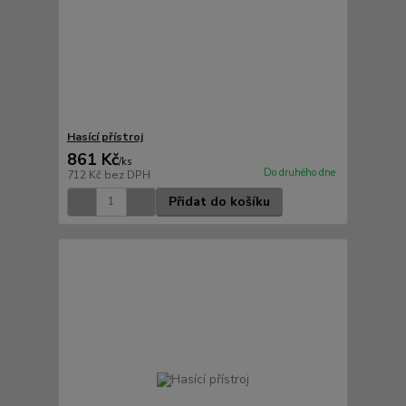
Hasící přístroj
861 Kč
/
ks
Do druhého dne
712 Kč
bez DPH
Přidat do košíku