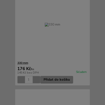
330 mm
176 Kč
/
ks
Skladem
145 Kč
bez DPH
Přidat do košíku