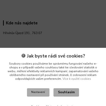
Kde nás najdete
Hřivínův Újezd 191 ,
763 07
Kontakty
🍪 Jak byste rádi své cookies?
Soubory cookies používáme ke správnému fungování našeho e-
Vedoucí e-shopu
shopu a v případě vašeho souhlasu také ke sledování statistik o
+420 602 552 766
webu, měření efektivity reklamních kampaní, zapamatování vašeho
(Po-Pá, 6:30-15 hod.)
oblíbeného nastavení při používání stránek, či zobrazení reklam
odpovídajících vašim preferencím.
Více k využití cookies
info@pento-eshop.cz
Souhlasím
Nastavení