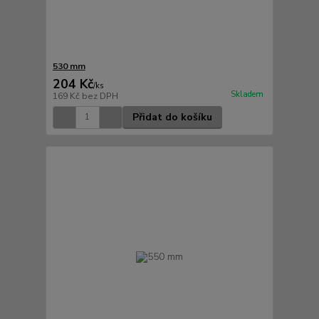
530 mm
204 Kč
/
ks
Skladem
169 Kč
bez DPH
Přidat do košíku