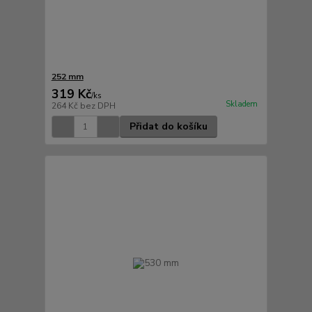
252 mm
319 Kč
/
ks
Skladem
264 Kč
bez DPH
Přidat do košíku