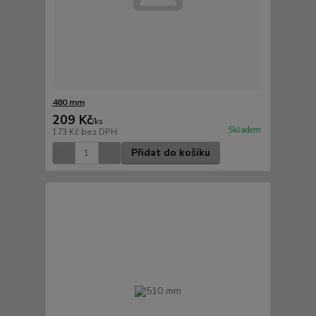
480 mm
209 Kč
/
ks
Skladem
173 Kč
bez DPH
Přidat do košíku