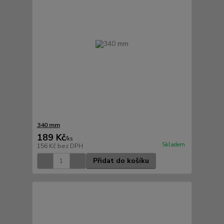
340 mm
189 Kč
/
ks
Skladem
156 Kč
bez DPH
Přidat do košíku