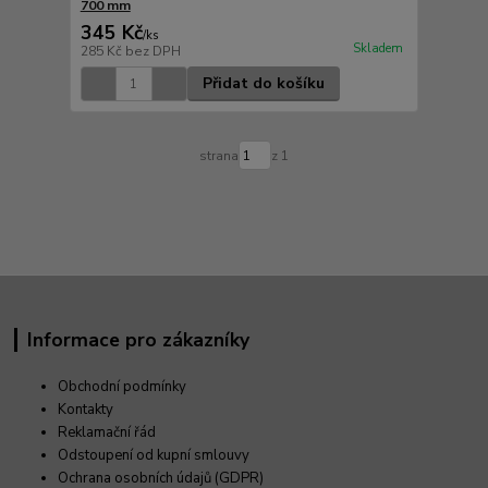
700 mm
345 Kč
/
ks
Skladem
285 Kč
bez DPH
Přidat do košíku
strana
z 1
Informace pro zákazníky
Obchodní podmínky
Kontakty
Reklamační řád
Odstoupení od kupní smlouvy
Ochrana osobních údajů (GDPR)