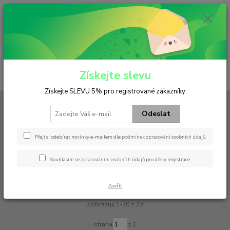
0
ks
+420 602 552 766
CZK
za
0 Kč
(Po-Pá, 6:30-15 hod.)
Menu
Získejte slevu
Hledat
Získejte SLEVU 5% pro registrované zákazníky
Úvod
Stěrače
Standard
VALEO
Odeslat
VALEO
Přeji si odebírat novinky e-mailem dle
podmínek zpracování osobních údajů
.
Upřesnit parametry
Souhlasím se
zpracováním osobních údajů
pro účely registrace.
Nejnovější
Nejlevnější
Nejdražší
Zavřít
Zobrazuji 1-20 z 20
strana
z 1