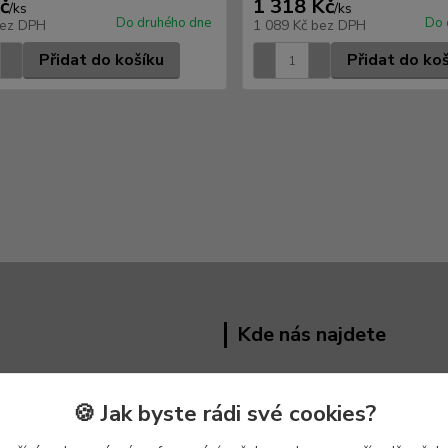
č
1 318 Kč
/
ks
/
ks
Do druhého dne
Do 
ez DPH
1 089 Kč
bez DPH
Přidat do košíku
Přidat do ko
Kde nás najdete
Hřivínův Újezd 191 ,
763 07
🍪 Jak byste rádi své cookies?