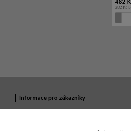
462 K
382 Kč
b
Informace pro zákazníky
Obchodní podmínky
Kontakty
Reklamační řád