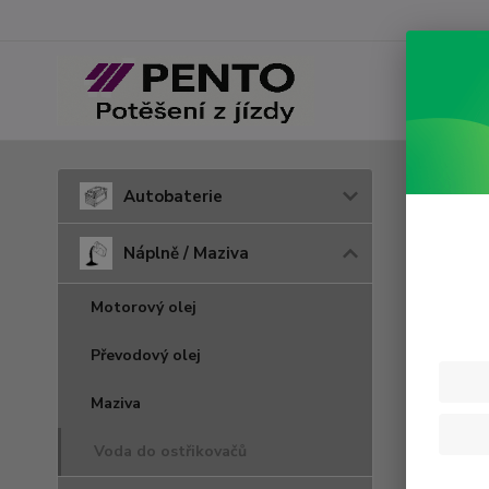
Úvod
N
Autobaterie
Voda
Náplně / Maziva
Motorový olej
Cena:
Převodový olej
Skl
Maziva
Voda do ostřikovačů