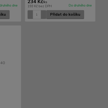
234 Kč
/
ks
druhého dne
Do druhého dne
193 Kč
bez DPH
šíku
Přidat do košíku