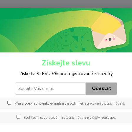
Nevíte
Hledat
+420
(Po-Pá
áplně / Maziva
Voda do ostřikovačů
 do ostřikovačů
Získejte slevu
Získejte SLEVU 5% pro registrované zákazníky
Kč
Od
Odeslat
Přeji si odebírat novinky e-mailem dle
podmínek zpracování osobních údajů
.
adem
Novinka
Akce
Doprava ZDARMA
TOP 
Souhlasím se
zpracováním osobních údajů
pro účely registrace.