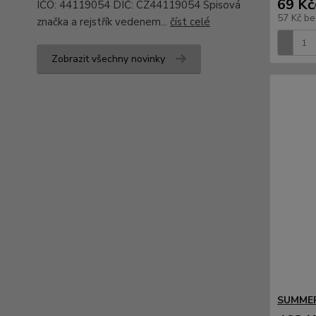
69 Kč
IČO: 44119054 DIČ: CZ44119054 Spisová
57 Kč
be
značka a rejstřík vedenem...
číst celé
Zobrazit všechny novinky
SUMMER