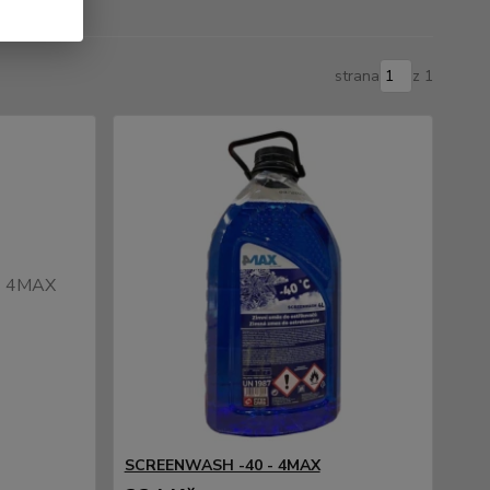
strana
z 1
SCREENWASH -40 - 4MAX