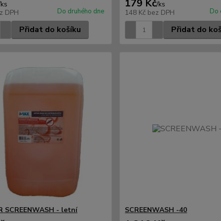
179 Kč
/
ks
/
ks
Do druhého dne
Do 
z DPH
148 Kč
bez DPH
Přidat do košíku
Přidat do ko
 SCREENWASH - letní
SCREENWASH -40