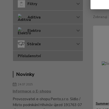
Nejnově
Filtry
Zobrazuji 
Aditiva
Elektro
Stěrače
Příslušenství
Novinky
24.07.2025
Informace o E-shopu
Provozovatel e-shopu:Pento,s.r.o. Sídlo /
Summer
Místo podnikání:Hřivínův újezd 191763 07