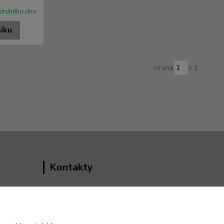
druhého dne
šíku
strana
z 1
Kontakty
Vedoucí e-shopu
+420 602 552 766
(Po-Pá, 6:30-15 hod.)