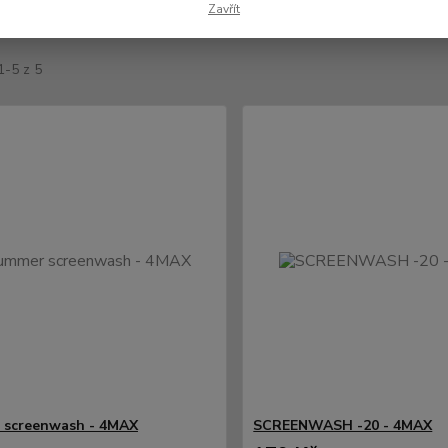
Zavřít
jší
Nejlevnější
Nejdražší
1-5 z 5
 screenwash - 4MAX
SCREENWASH -20 - 4MAX