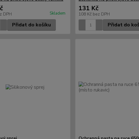
č
131 Kč
Skladem
z DPH
108 Kč
bez DPH
Přidat do košíku
Přidat do ko
vý sprej
Ochranná pasta na ruce 650