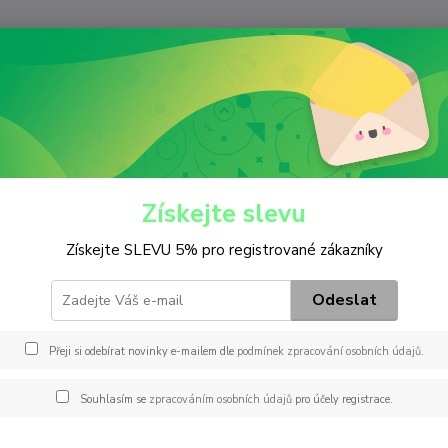
Nevíte
Hledat
+420
(Po-Pá
ditiva
Ostatní (čistič,odrezovač.....)
ní (čistič,odrezovač.....)
Získejte slevu
Získejte SLEVU 5% pro registrované zákazníky
Kč
Od
Odeslat
Přeji si odebírat novinky e-mailem dle
podmínek zpracování osobních údajů
.
adem
Novinka
Akce
Doprava ZDARMA
TOP 
Souhlasím se
zpracováním osobních údajů
pro účely registrace.