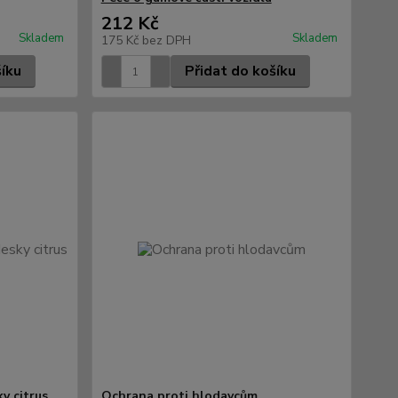
212 Kč
Skladem
Skladem
175 Kč
bez DPH
šíku
Přidat do košíku
y citrus
Ochrana proti hlodavcům