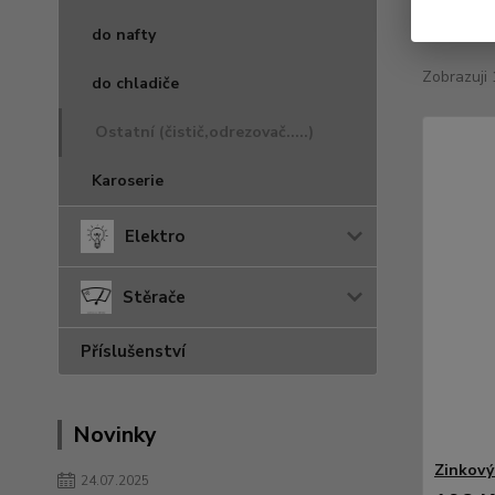
Nejnově
do nafty
Zobrazuji 
do chladiče
Ostatní (čistič,odrezovač.....)
Karoserie
Elektro
Stěrače
Příslušenství
Novinky
Zinkový
24.07.2025