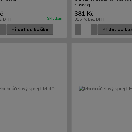
rukavic)
č
381 Kč
Skladem
z DPH
315 Kč
bez DPH
Přidat do košíku
Přidat do ko