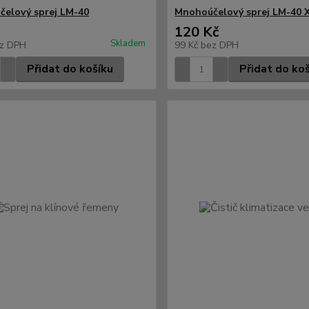
elový sprej LM-40
Mnohoúčelový sprej LM-40 
120 Kč
Skladem
z DPH
99 Kč
bez DPH
Přidat do košíku
Přidat do ko