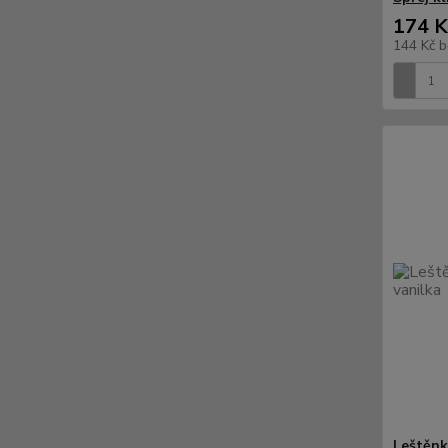
174 K
144 Kč
b
Leštěnk