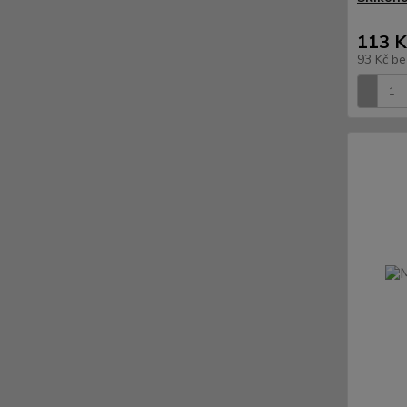
113 K
93 Kč
be