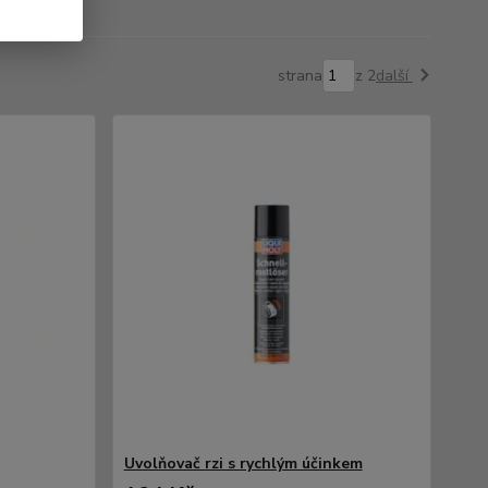
strana
z 2
další
Uvolňovač rzi s rychlým účinkem