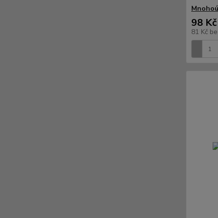
Mnohoúč
98 Kč
81 Kč
be