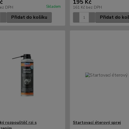
č
195 Kč
Skladem
ez DPH
161 Kč
bez DPH
Přidat do košíku
Přidat do ko
ký rozpouštěč rzi s
Startovací éterový sprej
azením