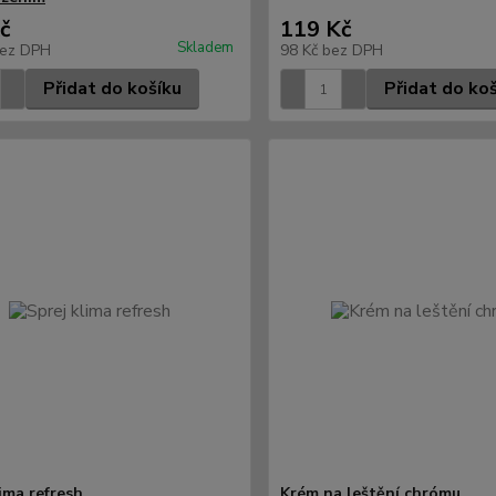
č
119 Kč
Skladem
ez DPH
98 Kč
bez DPH
Přidat do košíku
Přidat do ko
ima refresh
Krém na leštění chrómu