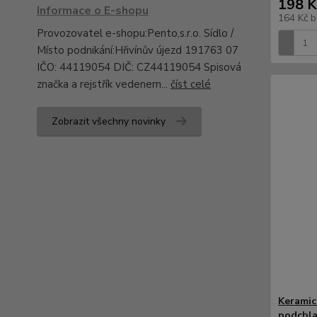
198 K
Informace o E-shopu
164 Kč
b
Provozovatel e-shopu:Pento,s.r.o. Sídlo /
Místo podnikání:Hřivínův újezd 191763 07
IČO: 44119054 DIČ: CZ44119054 Spisová
značka a rejstřík vedenem...
číst celé
Zobrazit všechny novinky
Keramic
podchl