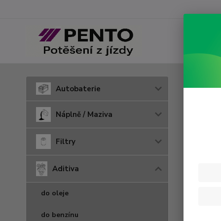
Úvod
A
Autobaterie
Ostat
Náplně / Maziva
Filtry
Cena:
Aditiva
Skl
do oleje
do benzínu