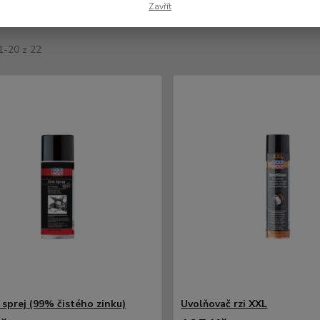
Zavřít
jší
Nejlevnější
Nejdražší
1-20 z 22
 sprej (99% čistého zinku)
Uvolňovač rzi XXL