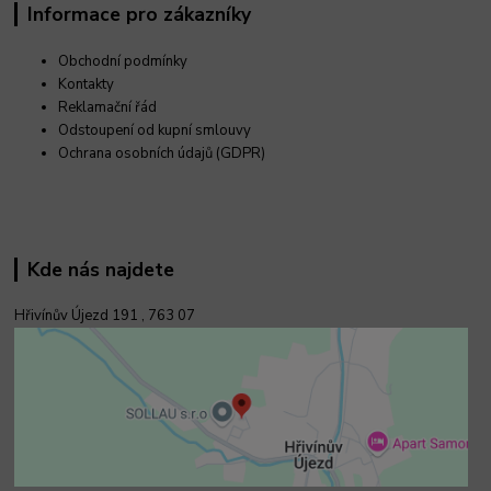
Informace pro zákazníky
Obchodní podmínky
Kontakty
Reklamační řád
Odstoupení od kupní smlouvy
Ochrana osobních údajů (GDPR)
Kde nás najdete
Hřivínův Újezd 191 ,
763 07