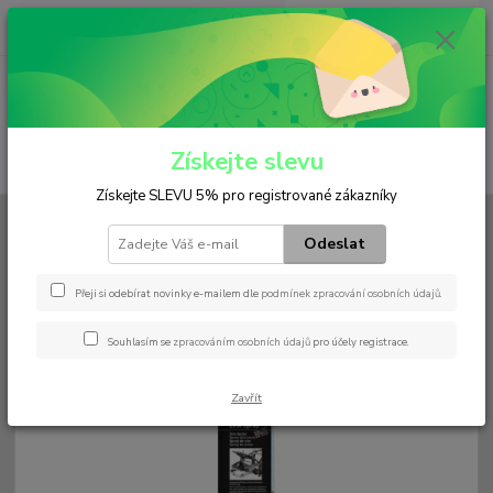
0
ks
+420 602 552 766
CZK
za
0 Kč
(Po-Pá, 6:30-15 hod.)
Menu
Získejte slevu
Hledat
Získejte SLEVU 5% pro registrované zákazníky
Úvod
Aditiva
Ostatní (čistič,odrezovač.....)
Zinkový sprej (99% čistého
zinku)
Odeslat
Zinkový sprej (99% čistého zinku)
Přeji si odebírat novinky e-mailem dle
podmínek zpracování osobních údajů
.
Souhlasím se
zpracováním osobních údajů
pro účely registrace.
Zavřít