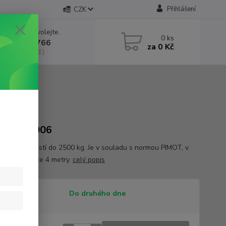
Přihlášení
CZK
 si rady? Zavolejte.
0
ks
 602 552 766
za
0 Kč
, 6:30-15 hod.)
 A155 006
lano s tažností do 2500 kg. Je v souladu s normou PIMOT, v
barvě a délce 4 metry.
celý popis
tupnost
Do druhého dne