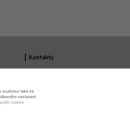
Kontakty
Vedoucí e-shopu
+420 602 552 766
(Po-Pá, 6:30-15 hod.)
 souhlasu také ke
blíbeného nastavení
info@pento-eshop.cz
yužití cookies