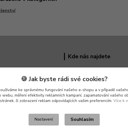
ušenství
Kde nás najdete
Hřivínův Újezd 191 ,
763 07
🍪 Jak byste rádi své cookies?
používáme ke správnému fungování našeho e-shopu a v případě vašeho
k o webu, měření efektivity reklamních kampaní, zapamatování vašeho o
 stránek, či zobrazení reklam odpovídajících vašim preferencím.
Více k v
Souhlasím
Nastavení