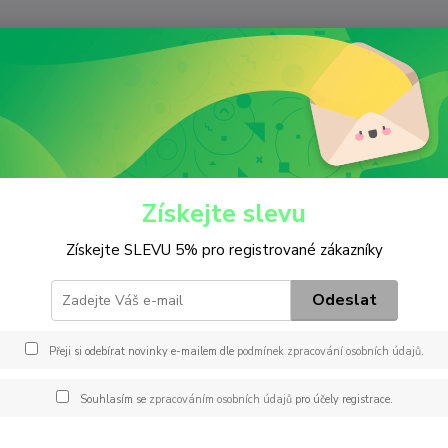
Nevíte
Hledat
+420
(Po-Pá
říslušenství
Tažné lano
é lano
Získejte slevu
Získejte SLEVU 5% pro registrované zákazníky
MMT
Tažné 
Odeslat
modré 
Přeji si odebírat novinky e-mailem dle
podmínek zpracování osobních údajů
.
Dos
Souhlasím se
zpracováním osobních údajů
pro účely registrace.