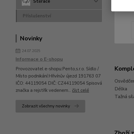
Stěrače
Příslušenství
Novinky
24.07.2025
Informace o E-shopu
Komple
Provozovatel e-shopu:Pento,s.r.o. Sídlo /
Místo podnikání:Hřivínův újezd 191763 07
Osvědčen
IČO: 44119054 DIČ: CZ44119054 Spisová
Délka
značka a rejstřík vedenem...
číst celé
Tažná síl
Zobrazit všechny novinky
Zboží 