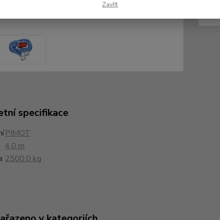
29
Zavřít
241
tní specifikace
í
PIMOT
4.0 m
a
2500.0 kg
zařazeno v kategoriích