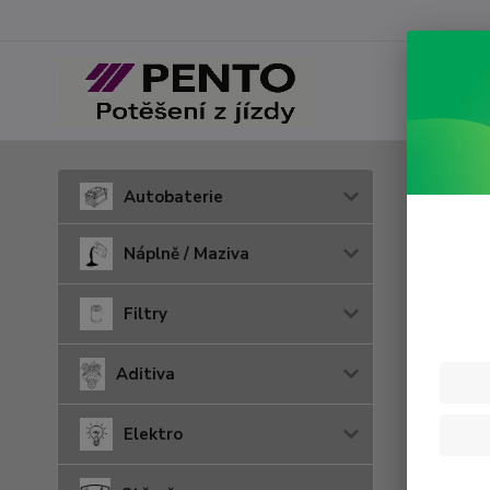
Úvod
P
Autobaterie
Tažn
Náplně / Maziva
Filtry
Aditiva
Elektro