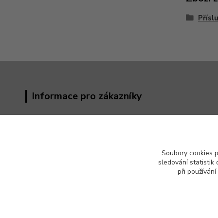
Přísl
Informace pro zákazníky
Obchodní podmínky
Kontakty
Reklamační řád
Soubory cookies 
Odstoupení od kupní smlouvy
sledování statisti
Ochrana osobních údajů (GDPR)
při používání