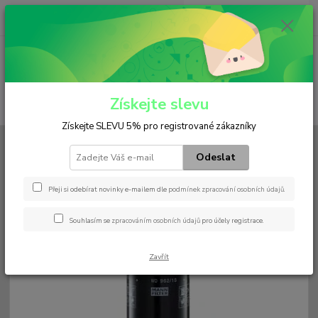
0
ks
+420 602 552 766
CZK
za
0 Kč
(Po-Pá, 6:30-15 hod.)
Menu
Získejte slevu
Hledat
Získejte SLEVU 5% pro registrované zákazníky
Úvod
Filtry
Palivový
WD 962/15
Odeslat
WD 962/15
Přeji si odebírat novinky e-mailem dle
podmínek zpracování osobních údajů
.
Souhlasím se
zpracováním osobních údajů
pro účely registrace.
Zavřít