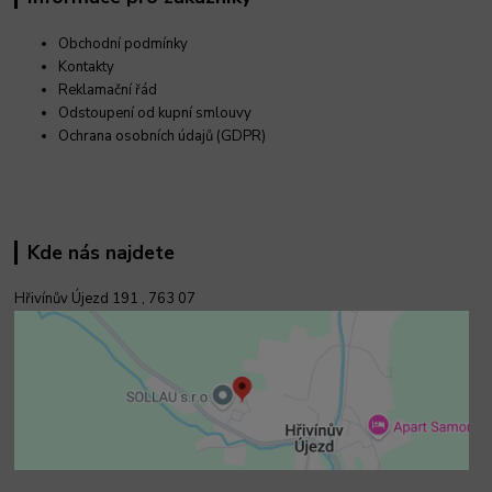
Obchodní podmínky
Kontakty
Reklamační řád
Odstoupení od kupní smlouvy
Ochrana osobních údajů (GDPR)
Kde nás najdete
Hřivínův Újezd 191 ,
763 07