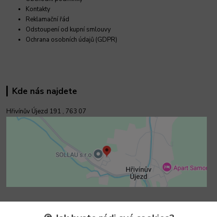
Kontakty
Reklamační řád
Odstoupení od kupní smlouvy
Ochrana osobních údajů (GDPR)
Kde nás najdete
Hřivínův Újezd 191 ,
763 07
Kontakty