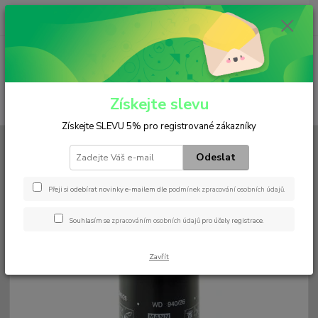
0
ks
+420 602 552 766
CZK
za
0 Kč
(Po-Pá, 6:30-15 hod.)
Menu
Získejte slevu
Hledat
Získejte SLEVU 5% pro registrované zákazníky
Úvod
Filtry
Palivový
WD 940/26
Odeslat
WD 940/26
Přeji si odebírat novinky e-mailem dle
podmínek zpracování osobních údajů
.
Souhlasím se
zpracováním osobních údajů
pro účely registrace.
Zavřít