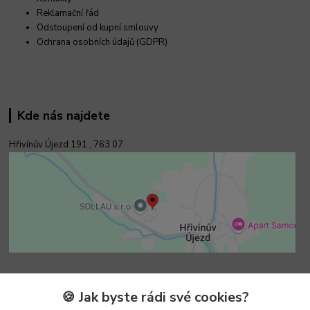
Reklamační řád
Odstoupení od kupní smlouvy
Ochrana osobních údajů (GDPR)
Kde nás najdete
Hřivínův Újezd 191 ,
763 07
Kontakty
🍪 Jak byste rádi své cookies?