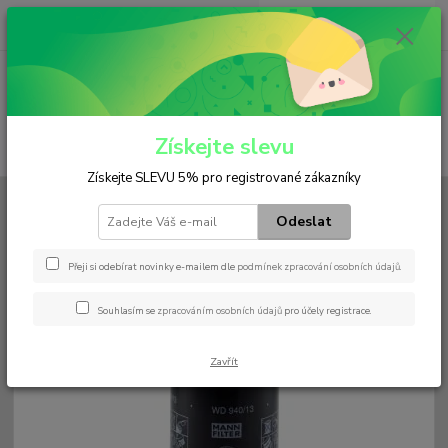
0
ks
+420 602 552 766
CZK
za
0 Kč
(Po-Pá, 6:30-15 hod.)
Menu
Získejte slevu
Hledat
Získejte SLEVU 5% pro registrované zákazníky
Úvod
Filtry
Palivový
WD 940/13
Odeslat
WD 940/13
Přeji si odebírat novinky e-mailem dle
podmínek zpracování osobních údajů
.
Souhlasím se
zpracováním osobních údajů
pro účely registrace.
Zavřít