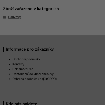
Zboží zařazeno v kategoriích
Palivový
Informace pro zákazníky
Obchodní podmínky
Kontakty
Reklamační řád
Odstoupení od kupní smlouvy
Ochrana osobních údajů (GDPR)
Kde nás najdete