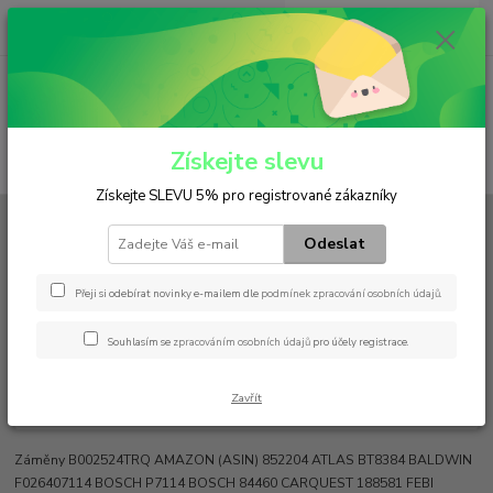
0
ks
+420 602 552 766
CZK
za
0 Kč
(Po-Pá, 6:30-15 hod.)
Menu
Získejte slevu
Hledat
Získejte SLEVU 5% pro registrované zákazníky
Úvod
Filtry
Palivový
WD 724/6
Odeslat
WD 724/6
Přeji si odebírat novinky e-mailem dle
podmínek zpracování osobních údajů
.
Souhlasím se
zpracováním osobních údajů
pro účely registrace.
Zavřít
Záměny B002524TRQ AMAZON (ASIN) 852204 ATLAS BT8384 BALDWIN
F026407114 BOSCH P7114 BOSCH 84460 CARQUEST 188581 FEBI