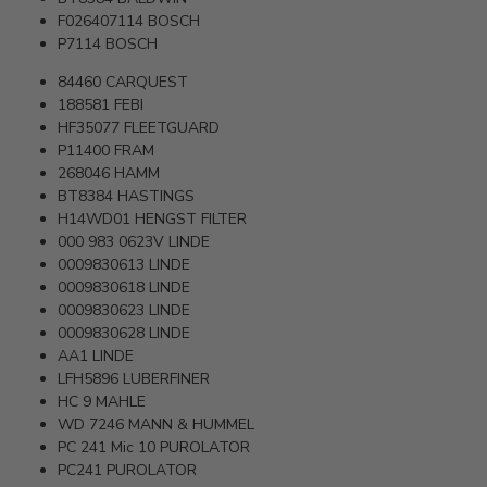
F026407114
BOSCH
P7114
BOSCH
84460
CARQUEST
188581
FEBI
HF35077
FLEETGUARD
P11400
FRAM
268046
HAMM
BT8384
HASTINGS
H14WD01
HENGST FILTER
000 983 0623V
LINDE
0009830613
LINDE
0009830618
LINDE
0009830623
LINDE
0009830628
LINDE
AA1
LINDE
LFH5896
LUBERFINER
HC 9
MAHLE
WD 7246
MANN & HUMMEL
PC 241 Mic 10
PUROLATOR
PC241
PUROLATOR