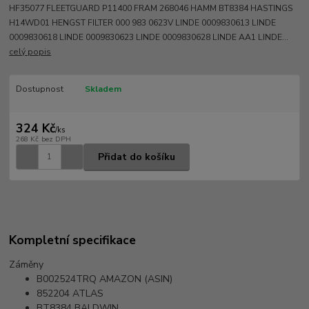
HF35077 FLEETGUARD P11400 FRAM 268046 HAMM BT8384 HASTINGS
H14WD01 HENGST FILTER 000 983 0623V LINDE 0009830613 LINDE
0009830618 LINDE 0009830623 LINDE 0009830628 LINDE AA1 LINDE...
celý popis
Dostupnost
Skladem
324 Kč
/
ks
268 Kč
bez DPH
Přidat do košíku
Kompletní specifikace
Záměny
B002524TRQ
AMAZON (ASIN)
852204
ATLAS
BT8384
BALDWIN