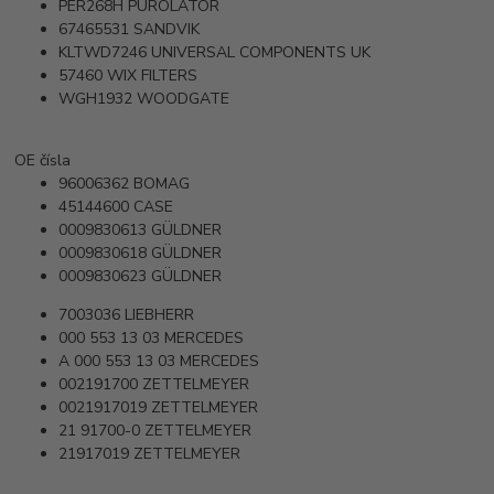
PER268H
PUROLATOR
67465531
SANDVIK
KLTWD7246
UNIVERSAL COMPONENTS UK
57460
WIX FILTERS
WGH1932
WOODGATE
OE čísla
96006362
BOMAG
45144600
CASE
0009830613
GÜLDNER
0009830618
GÜLDNER
0009830623
GÜLDNER
7003036
LIEBHERR
000 553 13 03
MERCEDES
A 000 553 13 03
MERCEDES
002191700
ZETTELMEYER
0021917019
ZETTELMEYER
21 91700-0
ZETTELMEYER
21917019
ZETTELMEYER