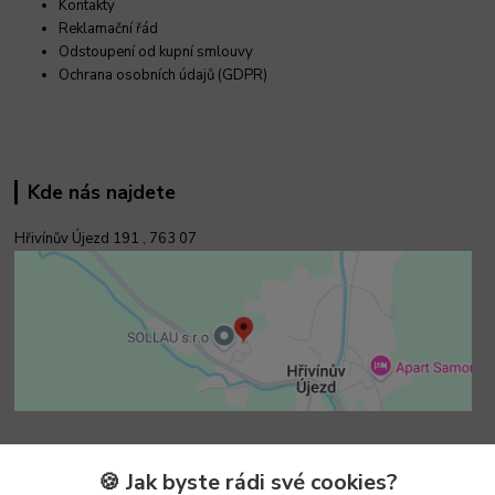
Kontakty
Reklamační řád
Odstoupení od kupní smlouvy
Ochrana osobních údajů (GDPR)
Kde nás najdete
Hřivínův Újezd 191 ,
763 07
Kontakty
🍪 Jak byste rádi své cookies?