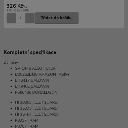
326 Kč
/
ks
269 Kč
bez DPH
Přidat do košíku
Kompletní specifikace
Záměny
SP-1445
ALCO FILTER
B00252BJ38
AMAZON (ASIN)
BT8417
BALDWIN
BT9402
BALDWIN
P550486
DONALDSON
HF28853
FLEETGUARD
HF35375
FLEETGUARD
HF35467
FLEETGUARD
P8317
FRAM
P8707
FRAM