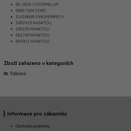
6E-0924
CATERPILLAR
85817004
FORD
51418668
JUNGHEINRICH
1487429
MANITOU
189195
MANITOU
561749
MANITOU
943911
MANITOU
Zboží zařazeno v kategoriích
Palivový
Informace pro zákazníky
Obchodní podmínky