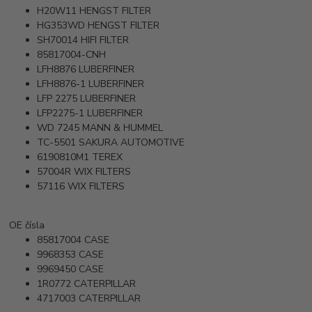
H20W11
HENGST FILTER
HG353WD
HENGST FILTER
SH70014
HIFI FILTER
85817004-CNH
LFH8876
LUBERFINER
LFH8876-1
LUBERFINER
LFP 2275
LUBERFINER
LFP2275-1
LUBERFINER
WD 7245
MANN & HUMMEL
TC-5501
SAKURA AUTOMOTIVE
6190810M1
TEREX
57004R
WIX FILTERS
57116
WIX FILTERS
OE čísla
85817004
CASE
9968353
CASE
9969450
CASE
1R0772
CATERPILLAR
4717003
CATERPILLAR