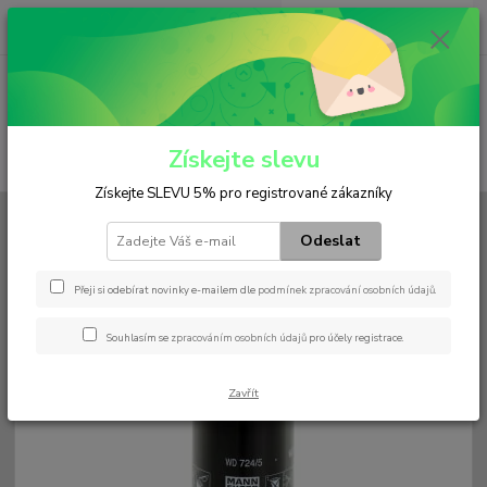
0
ks
+420 602 552 766
CZK
za
0 Kč
(Po-Pá, 6:30-15 hod.)
Menu
Získejte slevu
Hledat
Získejte SLEVU 5% pro registrované zákazníky
Úvod
Filtry
Palivový
WD 724/5
Odeslat
WD 724/5
Přeji si odebírat novinky e-mailem dle
podmínek zpracování osobních údajů
.
Souhlasím se
zpracováním osobních údajů
pro účely registrace.
Zavřít