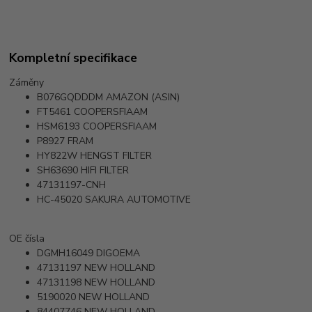
Kompletní specifikace
Záměny
B076GQDDDM
AMAZON (ASIN)
FT5461
COOPERSFIAAM
HSM6193
COOPERSFIAAM
P8927
FRAM
HY822W
HENGST FILTER
SH63690
HIFI FILTER
47131197-CNH
HC-45020
SAKURA AUTOMOTIVE
OE čísla
DGMH16049
DIGOEMA
47131197
NEW HOLLAND
47131198
NEW HOLLAND
5190020
NEW HOLLAND
84407746
NEW HOLLAND