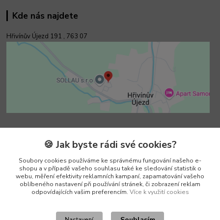
Kde nás najdete
Hřivínův Újezd 191 ,
763 07
Kontakty
🍪 Jak byste rádi své cookies?
Soubory cookies používáme ke správnému fungování našeho e-
Vedoucí e-shopu
shopu a v případě vašeho souhlasu také ke sledování statistik o
+420 602 552 766
webu, měření efektivity reklamních kampaní, zapamatování vašeho
(Po-Pá, 6:30-15 hod.)
oblíbeného nastavení při používání stránek, či zobrazení reklam
odpovídajících vašim preferencím.
Více k využití cookies
info@pento-eshop.cz
Souhlasím
Nastavení