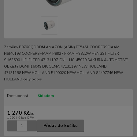
Záměny B076GQDDDM AMAZON (ASIN) FT5461 COOPERSFIAAM
HSM6193 COOPERSFIAAM P8927 FRAM HY822W HENGST FILTER
SH63690 HIFI FILTER 47131197-CNH HC-45020 SAKURA AUTOMOTIVE
OE čísla DGMH16049 DIGOEMA 47131197 NEW HOLLAND
47131198 NEW HOLLAND 5190020 NEW HOLLAND 84407746 NEW
HOLLAND
celý popis
Dostupnost
Skladem
1 270 Kč
/
ks
1 050 Kč
bez DPH
Přidat do košíku