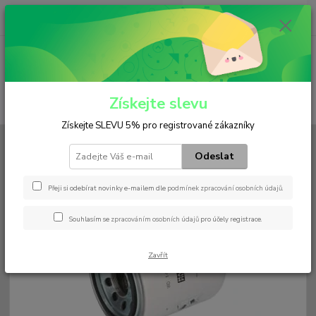
0
ks
+420 602 552 766
CZK
za
0 Kč
(Po-Pá, 6:30-15 hod.)
Menu
Získejte slevu
Hledat
Získejte SLEVU 5% pro registrované zákazníky
Úvod
Filtry
Palivový
WD 14 002
Odeslat
WD 14 002
Přeji si odebírat novinky e-mailem dle
podmínek zpracování osobních údajů
.
Souhlasím se
zpracováním osobních údajů
pro účely registrace.
Zavřít