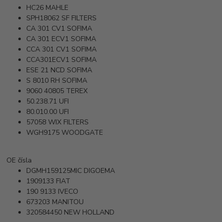
HC26
MAHLE
SPH18062
SF FILTERS
CA 301 CV1
SOFIMA
CA 301 ECV1
SOFIMA
CCA 301 CV1
SOFIMA
CCA301ECV1
SOFIMA
ESE 21 NCD
SOFIMA
S 8010 RH
SOFIMA
9060 40805
TEREX
50.238.71
UFI
80.010.00
UFI
57058
WIX FILTERS
WGH9175
WOODGATE
OE čísla
DGMH159125MIC
DIGOEMA
1909133
FIAT
190 9133
IVECO
673203
MANITOU
320584450
NEW HOLLAND