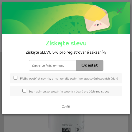
0
ks
+420 602 552 766
CZK
za
0 Kč
(Po-Pá, 6:30-15 hod.)
Menu
Získejte slevu
Hledat
Získejte SLEVU 5% pro registrované zákazníky
Úvod
Filtry
Palivový
WD 12 002
Odeslat
WD 12 002
Přeji si odebírat novinky e-mailem dle
podmínek zpracování osobních údajů
.
Souhlasím se
zpracováním osobních údajů
pro účely registrace.
Zavřít