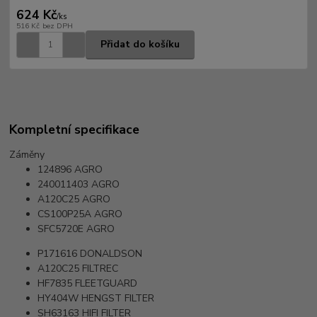
624 Kč
/
ks
516 Kč
bez DPH
Přidat do košíku
Kompletní specifikace
Záměny
124896
AGRO
240011403
AGRO
A120C25
AGRO
CS100P25A
AGRO
SFC5720E
AGRO
P171616
DONALDSON
A120C25
FILTREC
HF7835
FLEETGUARD
HY404W
HENGST FILTER
SH63163
HIFI FILTER