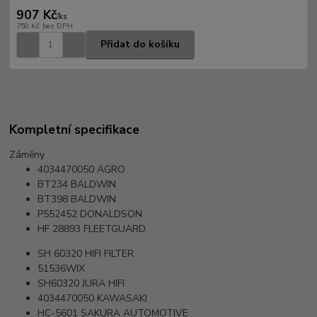
907 Kč
/
ks
750 Kč
bez DPH
Přidat do košíku
Kompletní specifikace
Záměny
4034470050
AGRO
BT234
BALDWIN
BT398
BALDWIN
P552452
DONALDSON
HF 28893
FLEETGUARD
SH 60320
HIFI FILTER
51536WIX
SH60320
JURA HIFI
4034470050
KAWASAKI
HC-5601
SAKURA AUTOMOTIVE