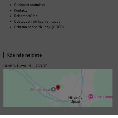
Obchodní podmínky
Kontakty
Reklamační řád
Odstoupení od kupní smlouvy
Ochrana osobních údajů (GDPR)
Kde nás najdete
Hřivínův Újezd 191 ,
763 07