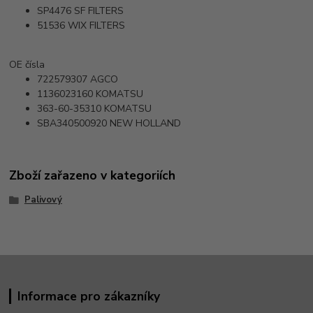
SP4476
SF FILTERS
51536
WIX FILTERS
OE čísla
722579307
AGCO
1136023160
KOMATSU
363-60-35310
KOMATSU
SBA340500920
NEW HOLLAND
Zboží zařazeno v kategoriích
Palivový
Informace pro zákazníky