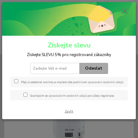
0
ks
+420 602 552 766
CZK
za
0 Kč
(Po-Pá, 6:30-15 hod.)
Menu
Získejte slevu
Hledat
Získejte SLEVU 5% pro registrované zákazníky
Úvod
Filtry
Palivový
WD 11 004
Odeslat
WD 11 004
Přeji si odebírat novinky e-mailem dle
podmínek zpracování osobních údajů
.
Souhlasím se
zpracováním osobních údajů
pro účely registrace.
Zavřít