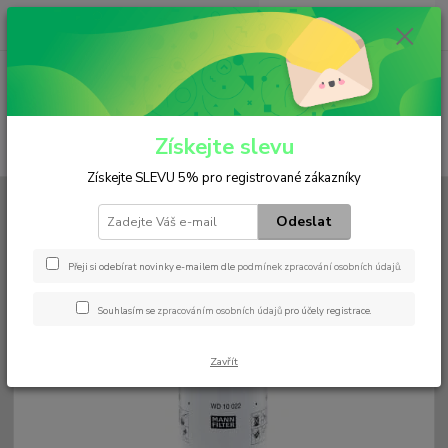
0
ks
+420 602 552 766
CZK
za
0 Kč
(Po-Pá, 6:30-15 hod.)
Menu
Získejte slevu
Hledat
Získejte SLEVU 5% pro registrované zákazníky
Úvod
Filtry
Palivový
WD 10 022
Odeslat
WD 10 022
Přeji si odebírat novinky e-mailem dle
podmínek zpracování osobních údajů
.
Souhlasím se
zpracováním osobních údajů
pro účely registrace.
Zavřít