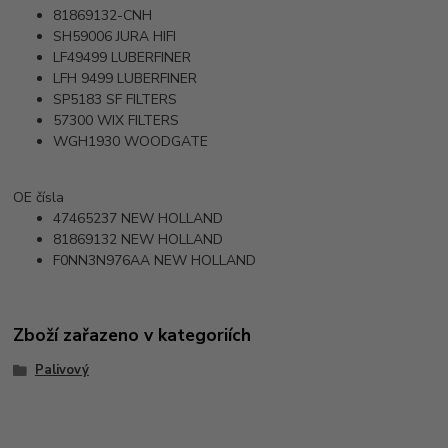
81869132-CNH
SH59006
JURA HIFI
LF49499
LUBERFINER
LFH 9499
LUBERFINER
SP5183
SF FILTERS
57300
WIX FILTERS
WGH1930
WOODGATE
OE čísla
47465237
NEW HOLLAND
81869132
NEW HOLLAND
F0NN3N976AA
NEW HOLLAND
Zboží zařazeno v kategoriích
Palivový