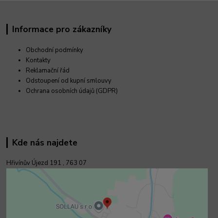
Informace pro zákazníky
Obchodní podmínky
Kontakty
Reklamační řád
Odstoupení od kupní smlouvy
Ochrana osobních údajů (GDPR)
Kde nás najdete
Hřivínův Újezd 191 ,
763 07