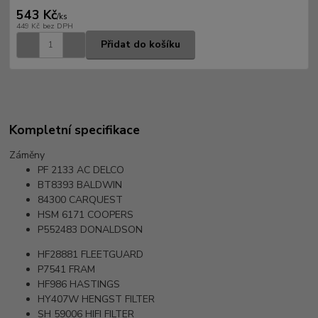
543 Kč
/
ks
449 Kč
bez DPH
Přidat do košíku
Kompletní specifikace
Záměny
PF 2133
AC DELCO
BT8393
BALDWIN
84300
CARQUEST
HSM 6171
COOPERS
P552483
DONALDSON
HF28881
FLEETGUARD
P7541
FRAM
HF986
HASTINGS
HY407W
HENGST FILTER
SH 59006
HIFI FILTER