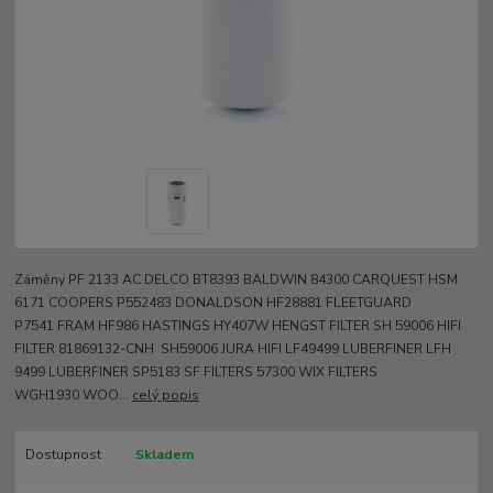
Záměny PF 2133 AC DELCO BT8393 BALDWIN 84300 CARQUEST HSM
6171 COOPERS P552483 DONALDSON HF28881 FLEETGUARD
P7541 FRAM HF986 HASTINGS HY407W HENGST FILTER SH 59006 HIFI
FILTER 81869132-CNH SH59006 JURA HIFI LF49499 LUBERFINER LFH
9499 LUBERFINER SP5183 SF FILTERS 57300 WIX FILTERS
WGH1930 WOO...
celý popis
Dostupnost
Skladem