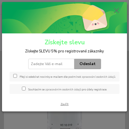
0
ks
+420 602 552 766
CZK
za
0 Kč
(Po-Pá, 6:30-15 hod.)
Menu
Získejte slevu
Hledat
Získejte SLEVU 5% pro registrované zákazníky
Úvod
Filtry
Palivový
WD 10 019
Odeslat
WD 10 019
Přeji si odebírat novinky e-mailem dle
podmínek zpracování osobních údajů
.
Souhlasím se
zpracováním osobních údajů
pro účely registrace.
Zavřít