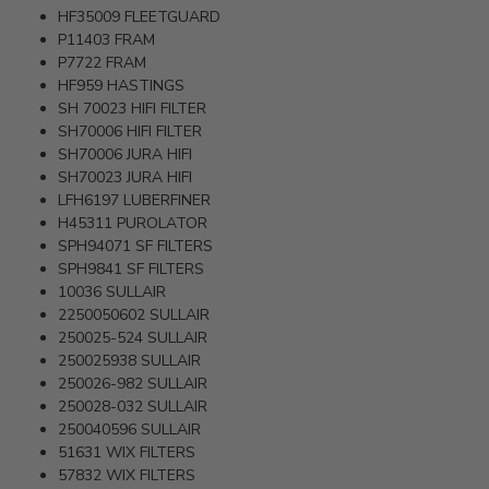
HF35009
FLEETGUARD
P11403
FRAM
P7722
FRAM
HF959
HASTINGS
SH 70023
HIFI FILTER
SH70006
HIFI FILTER
SH70006
JURA HIFI
SH70023
JURA HIFI
LFH6197
LUBERFINER
H45311
PUROLATOR
SPH94071
SF FILTERS
SPH9841
SF FILTERS
10036
SULLAIR
2250050602
SULLAIR
250025-524
SULLAIR
250025938
SULLAIR
250026-982
SULLAIR
250028-032
SULLAIR
250040596
SULLAIR
51631
WIX FILTERS
57832
WIX FILTERS