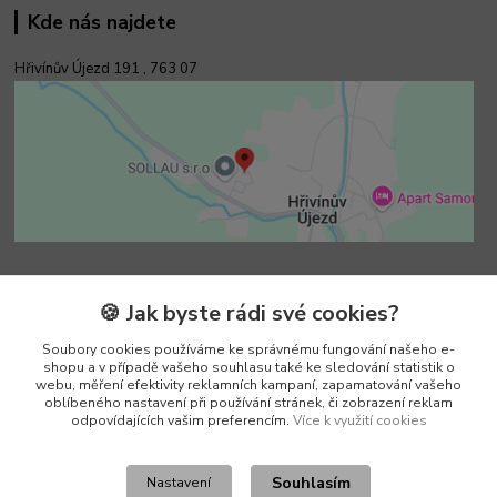
Kde nás najdete
Hřivínův Újezd 191 ,
763 07
Kontakty
🍪 Jak byste rádi své cookies?
Soubory cookies používáme ke správnému fungování našeho e-
Vedoucí e-shopu
shopu a v případě vašeho souhlasu také ke sledování statistik o
+420 602 552 766
webu, měření efektivity reklamních kampaní, zapamatování vašeho
(Po-Pá, 6:30-15 hod.)
oblíbeného nastavení při používání stránek, či zobrazení reklam
odpovídajících vašim preferencím.
Více k využití cookies
info@pento-eshop.cz
Souhlasím
Nastavení