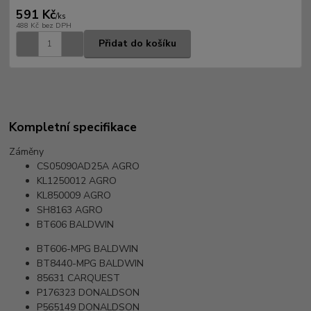
591 Kč
/
ks
488 Kč
bez DPH
Přidat do košíku
Kompletní specifikace
Záměny
CS05090AD25A
AGRO
KL1250012
AGRO
KL850009
AGRO
SH8163
AGRO
BT606
BALDWIN
BT606-MPG
BALDWIN
BT8440-MPG
BALDWIN
85631
CARQUEST
P176323
DONALDSON
P565149
DONALDSON