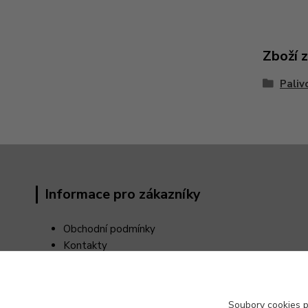
Zboží 
Paliv
Informace pro zákazníky
Obchodní podmínky
Kontakty
Reklamační řád
Odstoupení od kupní smlouvy
Ochrana osobních údajů (GDPR)
Soubory cookies 