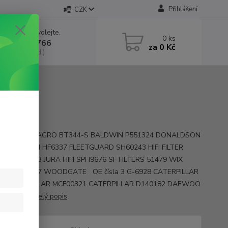
Přihlášení
CZK
 si rady? Zavolejte.
0
ks
 602 552 766
za
0 Kč
, 6:30-15 hod.)
y D140182 AGRO BT344-S BALDWIN P551324 DONALDSON
82 DOOSAN HF6337 FLEETGUARD SH60243 HIFI FILTER
76 SH60243 JURA HIFI SPH9676 SF FILTERS 51479 WIX
RS WGH 6337 WOODGATE OE čísla 3 G-6928 CATERPILLAR
8 CATERPILLAR MCF00321 CATERPILLAR D140182 DAEWOO
82S DAE...
celý popis