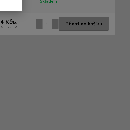
tupnost
Skladem
4 Kč
/
ks
Přidat do košíku
 Kč
bez DPH