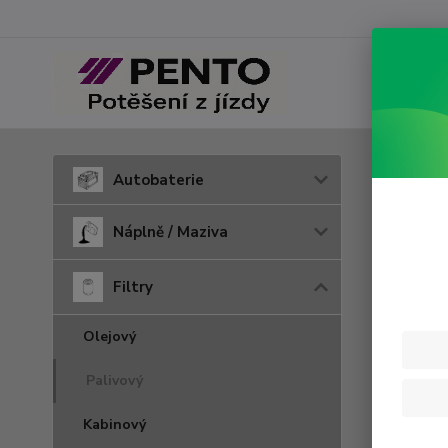
Úvod
F
Autobaterie
WD 
Náplně / Maziva
Filtry
Olejový
Palivový
Kabinový