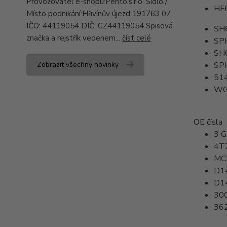
Provozovatel e-shopu:Pento,s.r.o. Sídlo /
HF
Místo podnikání:Hřivínův újezd 191763 07
IČO: 44119054 DIČ: CZ44119054 Spisová
SH
značka a rejstřík vedenem...
číst celé
SP
SH
Zobrazit všechny novinky
SP
51
WG
OE čísla
3 
4T
MC
D1
D1
30
36