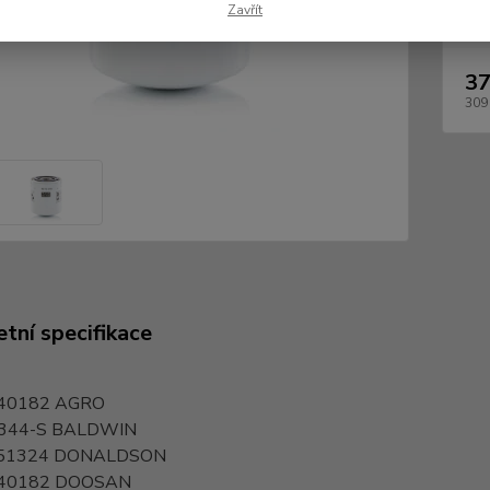
Dos
Zavřít
37
309
tní specifikace
40182
AGRO
344-S
BALDWIN
51324
DONALDSON
40182
DOOSAN