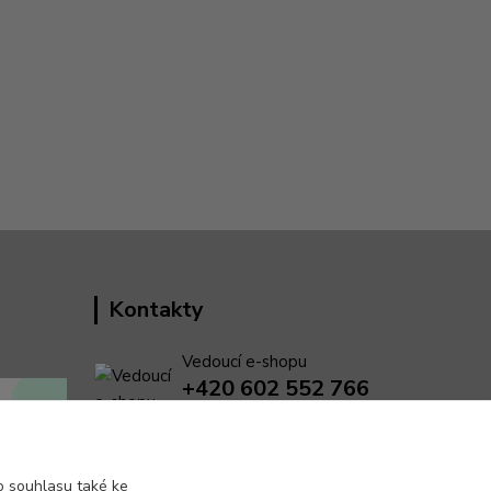
Kontakty
Vedoucí e-shopu
+420 602 552 766
(Po-Pá, 6:30-15 hod.)
info@pento-eshop.cz
 souhlasu také ke