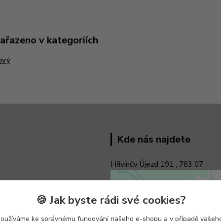
zařazeno v kategoriích
ový
Kde nás najdete
Hřivínův Újezd 191 ,
763 07
🍪 Jak byste rádi své cookies?
používáme ke správnému fungování našeho e-shopu a v případě vašeho