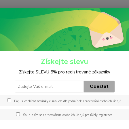
Nevíte
Hledat
+420
(Po-Pá
iltry
Palivový
WD 10 016
10 016
Získejte slevu
Získejte SLEVU 5% pro registrované zákazníky
Záměn
D1401
Odeslat
SPH96
FILTE
Přeji si odebírat novinky e-mailem dle
podmínek zpracování osobních údajů
.
4T794
D1401
Souhlasím se
zpracováním osobních údajů
pro účely registrace.