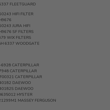
6337
FLEETGUARD
60243
HIFI FILTER
H9676
60243
JURA HIFI
H9676
SF FILTERS
479
WIX FILTERS
H 6337
WOODGATE
G-6928
CATERPILLAR
7948
CATERPILLAR
F00321
CATERPILLAR
40182
DAEWOO
40182S
DAEWOO
0635012
HYSTER
21299M1
MASSEY FERGUSON