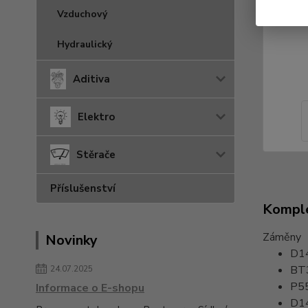
Vzduchový
Hydraulický
Aditiva
Elektro
Stěrače
Příslušenství
Komple
Záměny
Novinky
D1
BT
24.07.2025
P5
Informace o E-shopu
D1