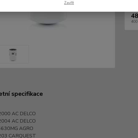
Zavřít
48
400
tní specifikace
2000
AC DELCO
2004
AC DELCO
6630MG
AGRO
203
CARQUEST