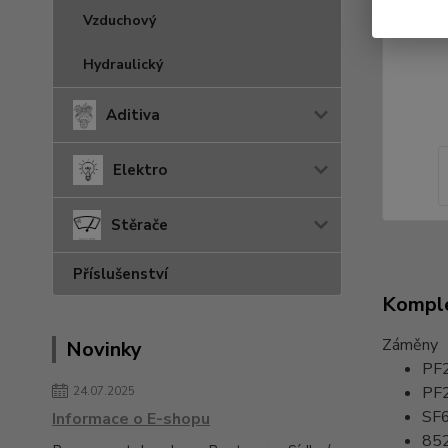
Vzduchový
Hydraulický
Aditiva
Elektro
Stěrače
Příslušenství
Komple
Záměny
Novinky
PF
PF
24.07.2025
SF
Informace o E-shopu
85