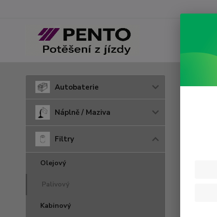
Úvod
F
Autobaterie
WD 
Náplně / Maziva
Filtry
Olejový
Palivový
Kabinový