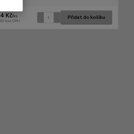
4 Kč
/
ks
Přidat do košíku
 Kč
bez DPH