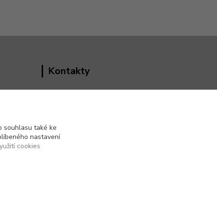
Kontakty
Vedoucí e-shopu
+420 602 552 766
(Po-Pá, 6:30-15 hod.)
 souhlasu také ke
blíbeného nastavení
info@pento-eshop.cz
yužití cookies
Vytvořeno na
Eshop-rychle.cz