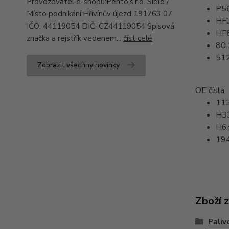
Provozovatel e-shopu:Pento,s.r.o. Sídlo /
P5
Místo podnikání:Hřivínův újezd 191763 07
HF
IČO: 44119054 DIČ: CZ44119054 Spisová
HF
značka a rejstřík vedenem...
číst celé
80
51
Zobrazit všechny novinky
OE čísla
11
H3
H6
19
Zboží 
Paliv