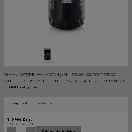
Záměny B075SDJHVW AMAZON (ASIN) 558 001 000 BOGE 558 001
000P BOGE SH 62236 HIFI FILTER SH 62236 JURA HIFI W 93610 MANN &
HUMMEL
celý popis
Dostupnost
Skladem
1 696 Kč
/
ks
1 402 Kč
bez DPH
Přidat do košíku