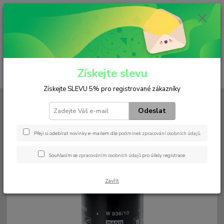
0
ks
+420 602 552 766
CZK
za
0 Kč
(Po-Pá, 6:30-15 hod.)
Menu
Získejte slevu
Hledat
Získejte SLEVU 5% pro registrované zákazníky
Úvod
Filtry
Olejový
W 936/10
Odeslat
W 936/10
Přeji si odebírat novinky e-mailem dle
podmínek zpracování osobních údajů
.
Souhlasím se
zpracováním osobních údajů
pro účely registrace.
Zavřít