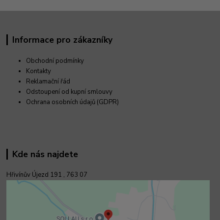
Informace pro zákazníky
Obchodní podmínky
Kontakty
Reklamační řád
Odstoupení od kupní smlouvy
Ochrana osobních údajů (GDPR)
Kde nás najdete
Hřivínův Újezd 191 ,
763 07