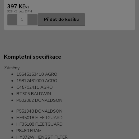
397 Kč
/
ks
328 Kč
bez DPH
Přidat do košíku
Kompletní specifikace
Záměny
15645153410
AGRO
19812461000
AGRO
C45702411
AGRO
BT305
BALDWIN
P502082
DONALDSON
P551348
DONALDSON
HF35018
FLEETGUARD
HF35108
FLEETGUARD
P8480
FRAM
HY372W
HENGST FILTER