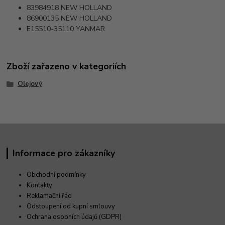
83984918
NEW HOLLAND
86900135
NEW HOLLAND
E15510-35110
YANMAR
Zboží zařazeno v kategoriích
Olejový
Informace pro zákazníky
Obchodní podmínky
Kontakty
Reklamační řád
Odstoupení od kupní smlouvy
Ochrana osobních údajů (GDPR)