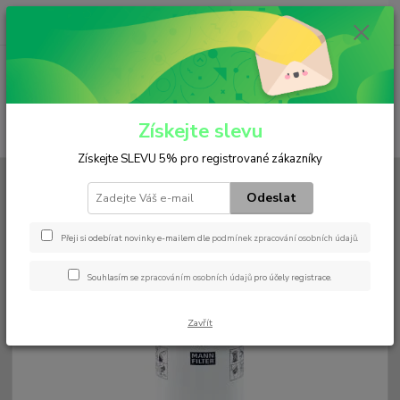
0
ks
+420 602 552 766
CZK
za
0 Kč
(Po-Pá, 6:30-15 hod.)
Menu
Získejte slevu
Hledat
Získejte SLEVU 5% pro registrované zákazníky
Úvod
Filtry
Olejový
W 935/2
Odeslat
W 935/2
Přeji si odebírat novinky e-mailem dle
podmínek zpracování osobních údajů
.
Souhlasím se
zpracováním osobních údajů
pro účely registrace.
Zavřít