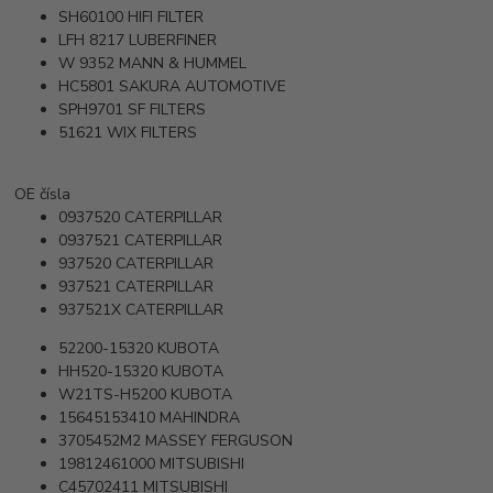
SH60100
HIFI FILTER
LFH 8217
LUBERFINER
W 9352
MANN & HUMMEL
HC5801
SAKURA AUTOMOTIVE
SPH9701
SF FILTERS
51621
WIX FILTERS
OE čísla
0937520
CATERPILLAR
0937521
CATERPILLAR
937520
CATERPILLAR
937521
CATERPILLAR
937521X
CATERPILLAR
52200-15320
KUBOTA
HH520-15320
KUBOTA
W21TS-H5200
KUBOTA
15645153410
MAHINDRA
3705452M2
MASSEY FERGUSON
19812461000
MITSUBISHI
C45702411
MITSUBISHI