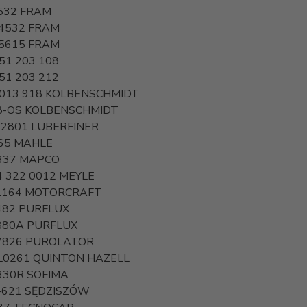
532
FRAM
4532
FRAM
5615
FRAM
51 203 108
51 203 212
 013 918
KOLBENSCHMIDT
8-OS
KOLBENSCHMIDT
 2801
LUBERFINER
65
MAHLE
337
MAPCO
4 322 0012
MEYLE
L164
MOTORCRAFT
482
PURFLUX
880A
PURFLUX
7826
PUROLATOR
L0261
QUINTON HAZELL
330R
SOFIMA
-621
SĘDZISZÓW