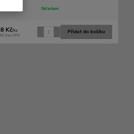
tupnost
Skladem
8 Kč
/
ks
Přidat do košíku
 Kč
bez DPH