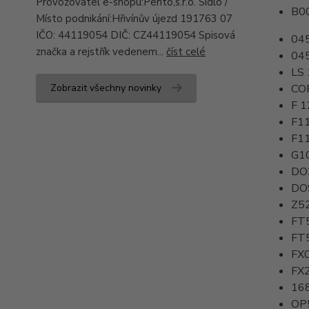
Provozovatel e-shopu:Pento,s.r.o. Sídlo /
B0
Místo podnikání:Hřivínův újezd 191763 07
IČO: 44119054 DIČ: CZ44119054 Spisová
04
značka a rejstřík vedenem...
číst celé
04
LS
Zobrazit všechny novinky
CO
F 1
F1
F1
G1
DO
DO
Z5
FT
FT
FX
FX
16
OP