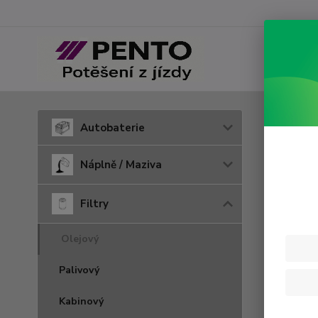
Úvod
F
Autobaterie
W 9
Náplně / Maziva
Filtry
Olejový
Palivový
Kabinový