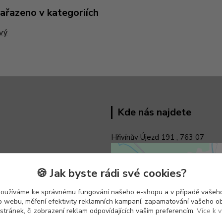
zařazeno v kategoriích
vý
Kde nás najdete
Hřivínův Újezd 191 ,
763 07
🍪 Jak byste rádi své cookies?
používáme ke správnému fungování našeho e-shopu a v případě vašeho
k o webu, měření efektivity reklamních kampaní, zapamatování vašeho o
 stránek, či zobrazení reklam odpovídajících vašim preferencím.
Více k v