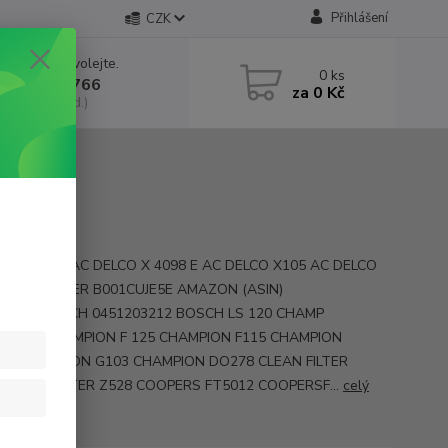
Přihlášení
CZK
 si rady? Zavolejte.
0
ks
 602 552 766
za
0 Kč
, 6:30-15 hod.)
y FX20020 AC DELCO X 4098 E AC DELCO X105 AC DELCO
3 ALCO FILTER B001CUJE5E AMAZON (ASIN)
03108 BOSCH 0451203212 BOSCH LS 120 CHAMP
1115S CHAMPION F 125 CHAMPION F115 CHAMPION
606 CHAMPION G103 CHAMPION DO278 CLEAN FILTER
 CLEAN FILTER Z528 COOPERS FT5012 COOPERSF...
celý