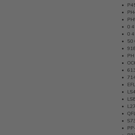
P4
PH
PH
0 4
0 4
50
91
PH
OC
61
71
EF
LS
LS
L2
QF
S7
PP