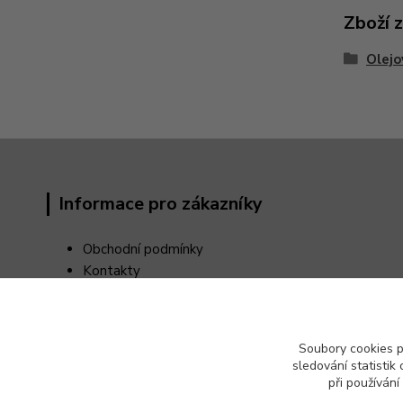
Zboží 
Olejo
Informace pro zákazníky
Obchodní podmínky
Kontakty
Reklamační řád
Odstoupení od kupní smlouvy
Ochrana osobních údajů (GDPR)
Soubory cookies 
sledování statisti
při používání