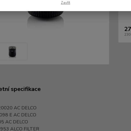
Zavřít
Dos
27
230
tní specifikace
20020
AC DELCO
098 E
AC DELCO
05
AC DELCO
-953
ALCO FILTER