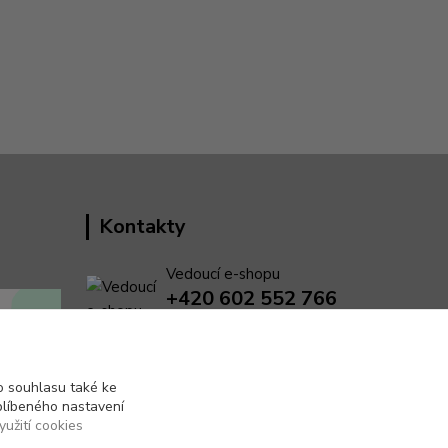
Kontakty
Vedoucí e-shopu
+420 602 552 766
(Po-Pá, 6:30-15 hod.)
info@pento-eshop.cz
 souhlasu také ke
blíbeného nastavení
yužití cookies