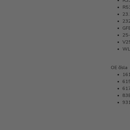
R3
R5
23.
23
GF
25
V2
WL
OE čísla
16
61
61
83
93