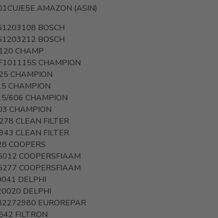
01CUJE5E
AMAZON (ASIN)
51203108
BOSCH
51203212
BOSCH
 120
CHAMP
F101115S
CHAMPION
25
CHAMPION
15
CHAMPION
15/606
CHAMPION
03
CHAMPION
278
CLEAN FILTER
943
CLEAN FILTER
28
COOPERS
5012
COOPERSFIAAM
5277
COOPERSFIAAM
0041
DELPHI
20020
DELPHI
82272980
EUROREPAR
542
FILTRON