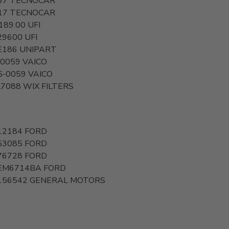
37
TECNOCAR
17
TECNOCAR
189.00
UFI
29600
UFI
E186
UNIPART
-0059
VAICO
5-0059
VAICO
7088
WIX FILTERS
12184
FORD
53085
FORD
76728
FORD
EM6714BA
FORD
156542
GENERAL MOTORS