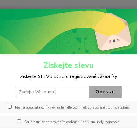
Nevíte
Hledat
+420
(Po-Pá
iltry
Olejový
W 930/11
30/11
Získejte slevu
Získejte SLEVU 5% pro registrované zákazníky
Záměn
SP-95
Odeslat
04512
COF10
Přeji si odebírat novinky e-mailem dle
podmínek zpracování osobních údajů
.
F115/
DO943
Souhlasím se
zpracováním osobních údajů
pro účely registrace.
popis