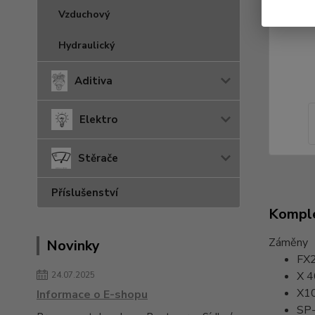
Vzduchový
Hydraulický
Aditiva
Elektro
Stěrače
Příslušenství
Komple
Záměny
Novinky
FX
X 4
24.07.2025
X1
Informace o E-shopu
SP