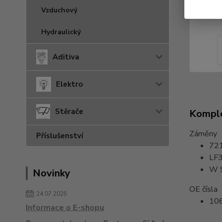
Vzduchový
Hydraulický
Aditiva
Elektro
Stěrače
Komple
Záměny
Příslušenství
72
LF
W 
Novinky
OE čísla
24.07.2025
10
Informace o E-shopu