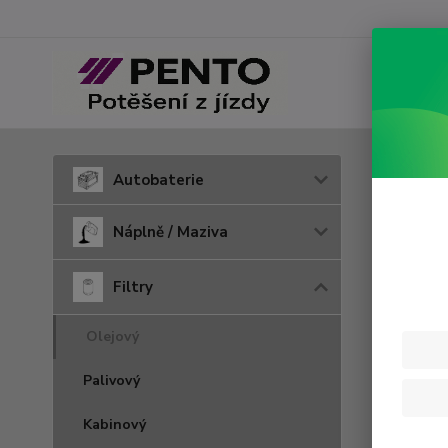
Úvod
F
Autobaterie
W 9
Náplně / Maziva
Filtry
Olejový
Palivový
Kabinový