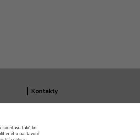
Kontakty
Vedoucí e-shopu
+420 602 552 766
(Po-Pá, 6:30-15 hod.)
 souhlasu také ke
blíbeného nastavení
info@pento-eshop.cz
yužití cookies