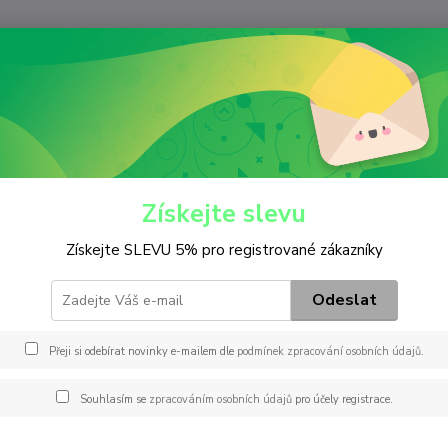
Nevíte
Hledat
+420
(Po-Pá
iltry
Olejový
W 920/40
20/40
Získejte slevu
Získejte SLEVU 5% pro registrované zákazníky
Záměn
& HUM
Odeslat
Přeji si odebírat novinky e-mailem dle
podmínek zpracování osobních údajů
.
Dos
Souhlasím se
zpracováním osobních údajů
pro účely registrace.
38
316