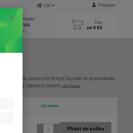
Přihlášení
CZK
 si rady? Zavolejte.
0
ks
 602 552 766
za
0 Kč
, 6:30-15 hod.)
y 7212250000 AGRO LF3378 FLEETGUARD W 92040 MANN
MEL OE čísla 10654074 DEMAG
celý popis
tupnost
Skladem
2 Kč
/
ks
Přidat do košíku
 Kč
bez DPH