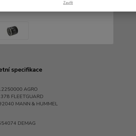
Zavřít
tní specifikace
12250000
AGRO
3378
FLEETGUARD
92040
MANN & HUMMEL
654074
DEMAG