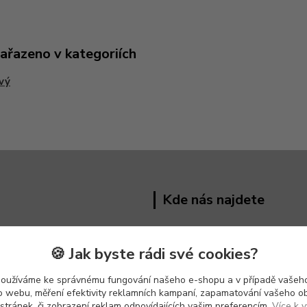
zařazeno v kategoriích
vý
Kde nás najdete
Hřivínův Újezd 191 ,
763 07
🍪 Jak byste rádi své cookies?
používáme ke správnému fungování našeho e-shopu a v případě vašeho
k o webu, měření efektivity reklamních kampaní, zapamatování vašeho o
 stránek, či zobrazení reklam odpovídajících vašim preferencím.
Více k v