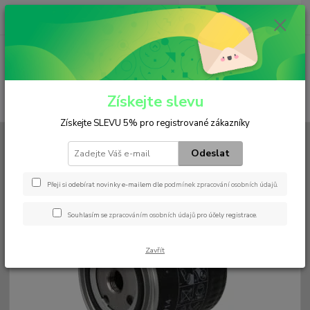
0
ks
+420 602 552 766
CZK
za
0 Kč
(Po-Pá, 6:30-15 hod.)
Menu
Získejte slevu
Hledat
Získejte SLEVU 5% pro registrované zákazníky
Úvod
Filtry
Olejový
W 920/14
Odeslat
W 920/14
Přeji si odebírat novinky e-mailem dle
podmínek zpracování osobních údajů
.
Souhlasím se
zpracováním osobních údajů
pro účely registrace.
Zavřít