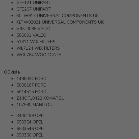
GFE121
UNIPART
GFE207
UNIPART
KLTW917
UNIVERSAL COMPONENTS UK
KLTW92021
UNIVERSAL COMPONENTS UK
V95-0088
VAICO
586031
VALEO
51311
WIX FILTERS
WL7124
WIX FILTERS
WGL764
WOODGATE
OE čísla
1498024
FORD
5000187
FORD
5014515
FORD
Z14OF10422
KOMATSU
107580
MANITOU
3430499
OPEL
650354
OPEL
6503546
OPEL
650356
OPEL