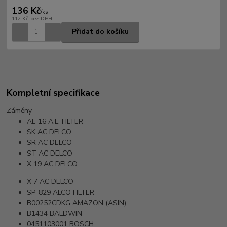
136 Kč
/
ks
112 Kč
bez DPH
Přidat do košíku
Kompletní specifikace
Záměny
AL-16
A.L. FILTER
SK
AC DELCO
SR
AC DELCO
ST
AC DELCO
X 19
AC DELCO
X 7
AC DELCO
SP-829
ALCO FILTER
B00252CDKG
AMAZON (ASIN)
B1434
BALDWIN
0451103001
BOSCH