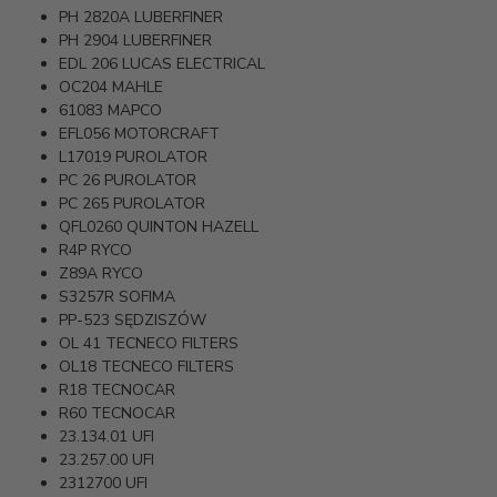
PH 2820A
LUBERFINER
PH 2904
LUBERFINER
EDL 206
LUCAS ELECTRICAL
OC204
MAHLE
61083
MAPCO
EFL056
MOTORCRAFT
L17019
PUROLATOR
PC 26
PUROLATOR
PC 265
PUROLATOR
QFL0260
QUINTON HAZELL
R4P
RYCO
Z89A
RYCO
S3257R
SOFIMA
PP-523
SĘDZISZÓW
OL 41
TECNECO FILTERS
OL18
TECNECO FILTERS
R18
TECNOCAR
R60
TECNOCAR
23.134.01
UFI
23.257.00
UFI
2312700
UFI