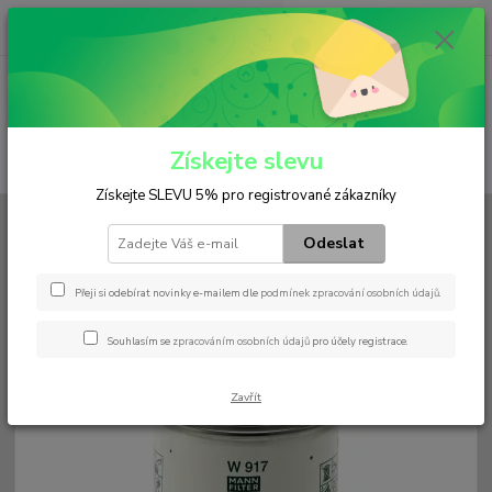
0
ks
+420 602 552 766
CZK
za
0 Kč
(Po-Pá, 6:30-15 hod.)
Menu
Získejte slevu
Hledat
Získejte SLEVU 5% pro registrované zákazníky
Úvod
Filtry
Olejový
W 917
Odeslat
W 917
Přeji si odebírat novinky e-mailem dle
podmínek zpracování osobních údajů
.
Souhlasím se
zpracováním osobních údajů
pro účely registrace.
Zavřít