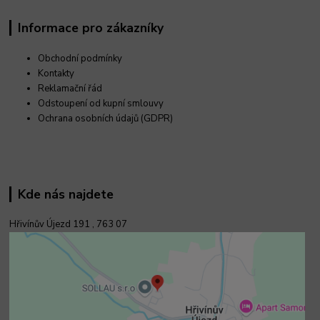
Informace pro zákazníky
Obchodní podmínky
Kontakty
Reklamační řád
Odstoupení od kupní smlouvy
Ochrana osobních údajů (GDPR)
Kde nás najdete
Hřivínův Újezd 191 ,
763 07