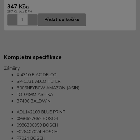
347 Kč
/
ks
287 Kč
bez DPH
Přidat do košíku
Kompletní specifikace
Záměny
X 4310 E
AC DELCO
SP-1331
ALCO FILTER
B005NFYB0W
AMAZON (ASIN)
FO-049JM
ASHIKA
B7496
BALDWIN
ADL142109
BLUE PRINT
0986627652
BOSCH
0986B00059
BOSCH
F026407024
BOSCH
P7024
BOSCH