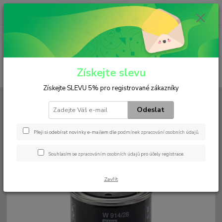
0
ks
+420 602 552 766
CZK
za
0 Kč
(Po-Pá, 6:30-15 hod.)
Menu
Získejte slevu
Hledat
Získejte SLEVU 5% pro registrované zákazníky
Úvod
Filtry
Olejový
W 914/28
Odeslat
W 914/28
Přeji si odebírat novinky e-mailem dle
podmínek zpracování osobních údajů
.
Souhlasím se
zpracováním osobních údajů
pro účely registrace.
Zavřít