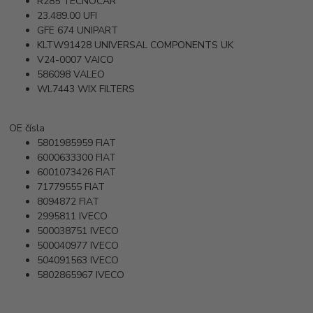
R285
TECNOCAR
23.489.00
UFI
GFE 674
UNIPART
KLTW91428
UNIVERSAL COMPONENTS UK
V24-0007
VAICO
586098
VALEO
WL7443
WIX FILTERS
OE čísla
5801985959
FIAT
6000633300
FIAT
6001073426
FIAT
71779555
FIAT
8094872
FIAT
2995811
IVECO
500038751
IVECO
500040977
IVECO
504091563
IVECO
5802865967
IVECO