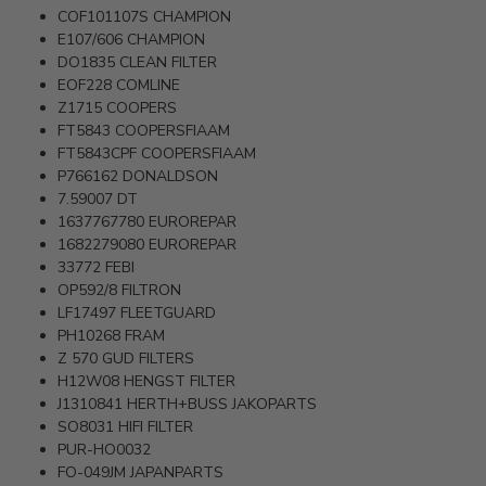
COF101107S
CHAMPION
E107/606
CHAMPION
DO1835
CLEAN FILTER
EOF228
COMLINE
Z1715
COOPERS
FT5843
COOPERSFIAAM
FT5843CPF
COOPERSFIAAM
P766162
DONALDSON
7.59007
DT
1637767780
EUROREPAR
1682279080
EUROREPAR
33772
FEBI
OP592/8
FILTRON
LF17497
FLEETGUARD
PH10268
FRAM
Z 570
GUD FILTERS
H12W08
HENGST FILTER
J1310841
HERTH+BUSS JAKOPARTS
SO8031
HIFI FILTER
PUR-HO0032
FO-049JM
JAPANPARTS