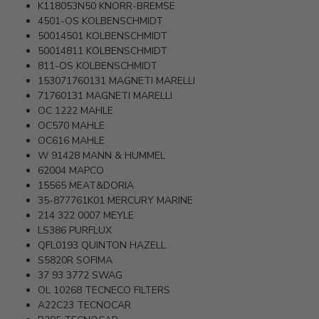
K118053N50
KNORR-BREMSE
4501-OS
KOLBENSCHMIDT
50014501
KOLBENSCHMIDT
50014811
KOLBENSCHMIDT
811-OS
KOLBENSCHMIDT
153071760131
MAGNETI MARELLI
71760131
MAGNETI MARELLI
OC 1222
MAHLE
OC570
MAHLE
OC616
MAHLE
W 91428
MANN & HUMMEL
62004
MAPCO
15565
MEAT&DORIA
35-877761K01
MERCURY MARINE
214 322 0007
MEYLE
LS386
PURFLUX
QFL0193
QUINTON HAZELL
S5820R
SOFIMA
37 93 3772
SWAG
OL 10268
TECNECO FILTERS
A22C23
TECNOCAR