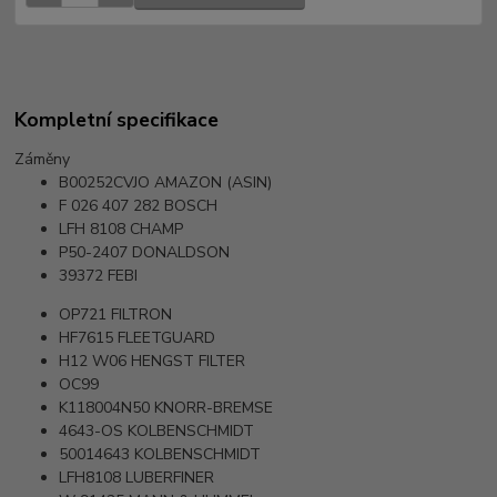
Kompletní specifikace
Záměny
B00252CVJO
AMAZON (ASIN)
F 026 407 282
BOSCH
LFH 8108
CHAMP
P50-2407
DONALDSON
39372
FEBI
OP721
FILTRON
HF7615
FLEETGUARD
H12 W06
HENGST FILTER
OC99
K118004N50
KNORR-BREMSE
4643-OS
KOLBENSCHMIDT
50014643
KOLBENSCHMIDT
LFH8108
LUBERFINER