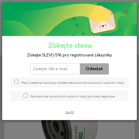
0
ks
+420 602 552 766
CZK
za
0 Kč
(Po-Pá, 6:30-15 hod.)
Menu
Získejte slevu
Hledat
Získejte SLEVU 5% pro registrované zákazníky
Úvod
Filtry
Olejový
W 914/25
Odeslat
W 914/25
Přeji si odebírat novinky e-mailem dle
podmínek zpracování osobních údajů
.
Souhlasím se
zpracováním osobních údajů
pro účely registrace.
Zavřít