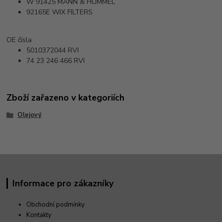
W 91425
MANN & HUMMEL
92165E
WIX FILTERS
OE čísla
5010372044
RVI
74 23 246 466
RVI
Zboží zařazeno v kategoriích
Olejový
Informace pro zákazníky
Obchodní podmínky
Kontakty