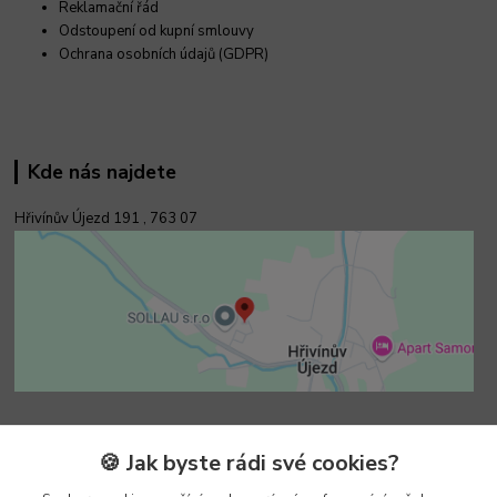
Reklamační řád
Odstoupení od kupní smlouvy
Ochrana osobních údajů (GDPR)
Kde nás najdete
Hřivínův Újezd 191 ,
763 07
Kontakty
🍪 Jak byste rádi své cookies?