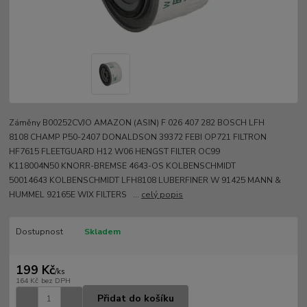
Záměny B00252CVJO AMAZON (ASIN) F 026 407 282 BOSCH LFH
8108 CHAMP P50-2407 DONALDSON 39372 FEBI OP721 FILTRON
HF7615 FLEETGUARD H12 W06 HENGST FILTER OC99
K118004N50 KNORR-BREMSE 4643-OS KOLBENSCHMIDT
50014643 KOLBENSCHMIDT LFH8108 LUBERFINER W 91425 MANN &
HUMMEL 92165E WIX FILTERS ...
celý popis
Dostupnost
Skladem
199 Kč
/
ks
164 Kč
bez DPH
Přidat do košíku