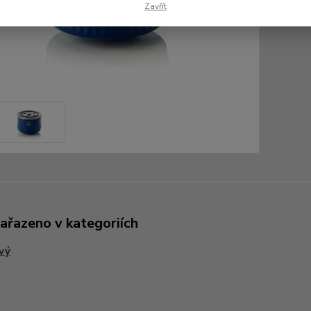
Zavřít
zařazeno v kategoriích
vý