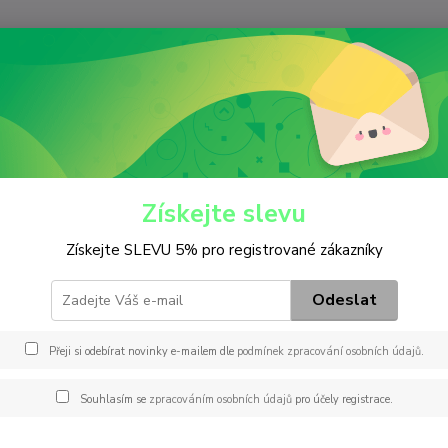
Nevíte
Hledat
+420
(Po-Pá
iltry
Olejový
W 914/2
14/2
Získejte slevu
Získejte SLEVU 5% pro registrované zákazníky
Odeslat
Dos
Přeji si odebírat novinky e-mailem dle
podmínek zpracování osobních údajů
.
14
121
Souhlasím se
zpracováním osobních údajů
pro účely registrace.