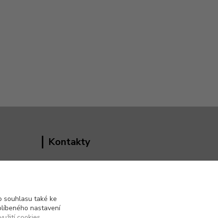
Kontakty
Vedoucí e-shopu
+420 602 552 766
(Po-Pá, 6:30-15 hod.)
 souhlasu také ke
blíbeného nastavení
info@pento-eshop.cz
yužití cookies