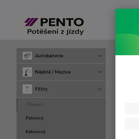
Úvod
F
Autobaterie
W 9
Náplně / Maziva
Filtry
Olejový
Palivový
Kabinový