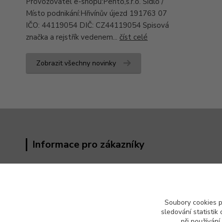
Provozovatel e-shopu:Pento,s.r.o. Sídlo /
Místo podnikání:Hřivínův újezd 191763 07
IČO: 44119054 DIČ: CZ44119054 Spisová
značka a rejstřík vedenem...
číst celé
Zobrazit všechny novinky
Informace pro zákazníky
Obchodní podmínky
Kontakty
Reklamační řád
Soubory cookies 
Odstoupení od kupní smlouvy
sledování statisti
Ochrana osobních údajů (GDPR)
při používání