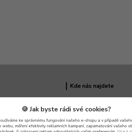
Kde nás najdete
Hřivínův Újezd 191 ,
763 07
🍪 Jak byste rádi své cookies?
používáme ke správnému fungování našeho e-shopu a v případě vašeho
k o webu, měření efektivity reklamních kampaní, zapamatování vašeho o
 stránek, či zobrazení reklam odpovídajících vašim preferencím.
Více k v