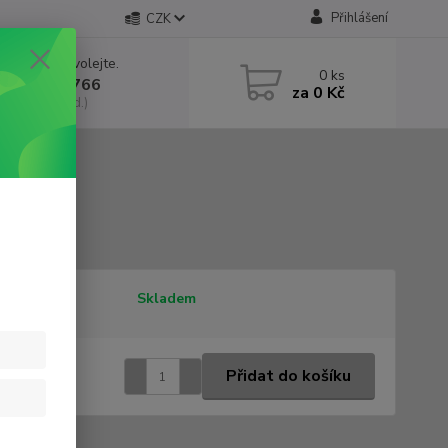
Přihlášení
CZK
 si rady? Zavolejte.
0
ks
 602 552 766
za
0 Kč
, 6:30-15 hod.)
tupnost
Skladem
6 Kč
/
ks
Přidat do košíku
 Kč
bez DPH