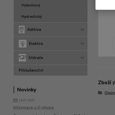
Vzduchový
Hydraulický
Aditiva
Elektro
Stěrače
Příslušenství
Zboží 
Novinky
Olejo
24.07.2025
Informace o E-shopu