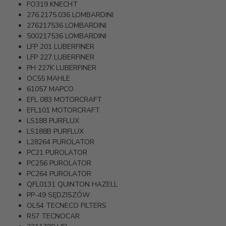
FO319
KNECHT
276.2175.036
LOMBARDINI
276217536
LOMBARDINI
500217536
LOMBARDINI
LFP 201
LUBERFINER
LFP 227
LUBERFINER
PH 227K
LUBERFINER
OC55
MAHLE
61057
MAPCO
EFL 083
MOTORCRAFT
EFL101
MOTORCRAFT
LS188
PURFLUX
LS188B
PURFLUX
L28264
PUROLATOR
PC21
PUROLATOR
PC256
PUROLATOR
PC264
PUROLATOR
QFL0131
QUINTON HAZELL
PP-49
SĘDZISZÓW
OL54
TECNECO FILTERS
R57
TECNOCAR