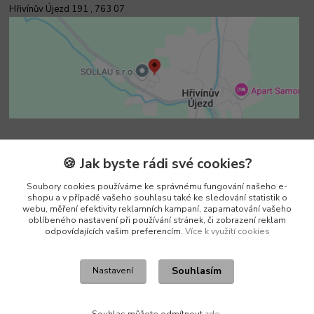
Hřivínův Újezd 191 ,
763 07
Kontakty
🍪 Jak byste rádi své cookies?
Soubory cookies používáme ke správnému fungování našeho e-
Vedoucí e-shopu
shopu a v případě vašeho souhlasu také ke sledování statistik o
+420 602 552 766
webu, měření efektivity reklamních kampaní, zapamatování vašeho
(Po-Pá, 6:30-15 hod.)
oblíbeného nastavení při používání stránek, či zobrazení reklam
odpovídajících vašim preferencím.
Více k využití cookies
info@pento-eshop.cz
Souhlasím
Nastavení