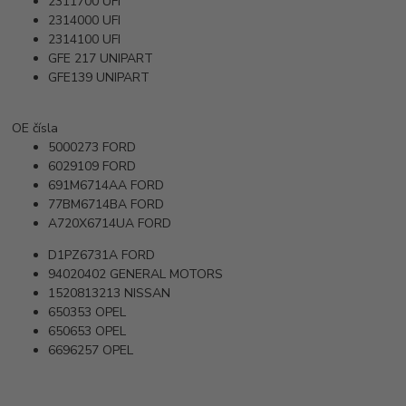
2311700
UFI
2314000
UFI
2314100
UFI
GFE 217
UNIPART
GFE139
UNIPART
OE čísla
5000273
FORD
6029109
FORD
691M6714AA
FORD
77BM6714BA
FORD
A720X6714UA
FORD
D1PZ6731A
FORD
94020402
GENERAL MOTORS
1520813213
NISSAN
650353
OPEL
650653
OPEL
6696257
OPEL