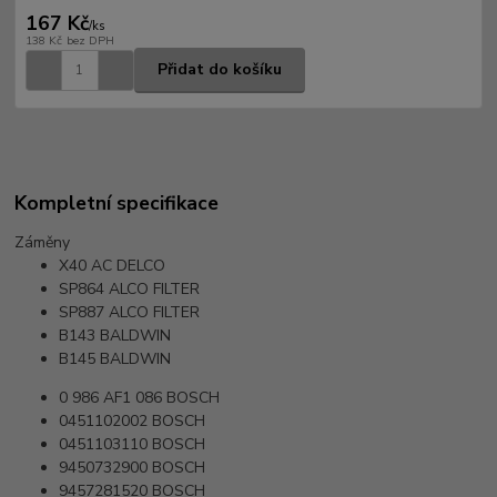
167 Kč
/
ks
138 Kč
bez DPH
Přidat do košíku
Kompletní specifikace
Záměny
X40
AC DELCO
SP864
ALCO FILTER
SP887
ALCO FILTER
B143
BALDWIN
B145
BALDWIN
0 986 AF1 086
BOSCH
0451102002
BOSCH
0451103110
BOSCH
9450732900
BOSCH
9457281520
BOSCH