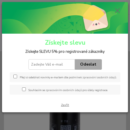
0
ks
+420 602 552 766
CZK
za
0 Kč
(Po-Pá, 6:30-15 hod.)
Menu
Získejte slevu
Hledat
Získejte SLEVU 5% pro registrované zákazníky
Úvod
Filtry
Olejový
W 718
Odeslat
W 718
Přeji si odebírat novinky e-mailem dle
podmínek zpracování osobních údajů
.
Souhlasím se
zpracováním osobních údajů
pro účely registrace.
Zavřít