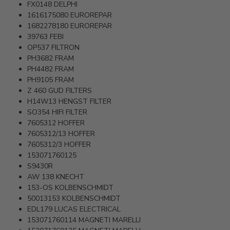
FX0148
DELPHI
1616175080
EUROREPAR
1682278180
EUROREPAR
39763
FEBI
OP537
FILTRON
PH3682
FRAM
PH4482
FRAM
PH9105
FRAM
Z 460
GUD FILTERS
H14W13
HENGST FILTER
SO354
HIFI FILTER
7605312
HOFFER
7605312/13
HOFFER
7605312/3
HOFFER
153071760125
S9430R
AW 138
KNECHT
153-OS
KOLBENSCHMIDT
50013153
KOLBENSCHMIDT
EDL179
LUCAS ELECTRICAL
153071760114
MAGNETI MARELLI