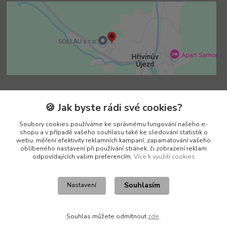
Kontakty
🍪 Jak byste rádi své cookies?
Soubory cookies používáme ke správnému fungování našeho e-
Vedoucí e-shopu
shopu a v případě vašeho souhlasu také ke sledování statistik o
+420 602 552 766
webu, měření efektivity reklamních kampaní, zapamatování vašeho
(Po-Pá, 6:30-15 hod.)
oblíbeného nastavení při používání stránek, či zobrazení reklam
odpovídajících vašim preferencím.
Více k využití cookies
info@pento-eshop.cz
Souhlasím
Nastavení
Souhlas můžete odmítnout
zde
.
Vytvořeno na
Eshop-rychle.cz