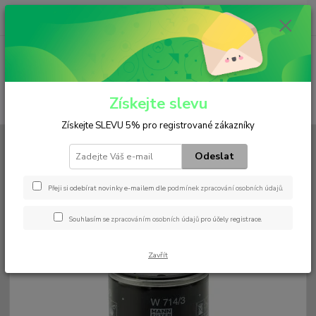
0
ks
+420 602 552 766
CZK
za
0 Kč
(Po-Pá, 6:30-15 hod.)
Menu
Získejte slevu
Hledat
Získejte SLEVU 5% pro registrované zákazníky
Úvod
Filtry
Olejový
W 714/3
Odeslat
W 714/3
Přeji si odebírat novinky e-mailem dle
podmínek zpracování osobních údajů
.
Souhlasím se
zpracováním osobních údajů
pro účely registrace.
Zavřít