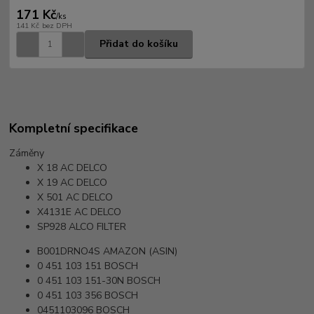
171 Kč
/
ks
141 Kč
bez DPH
Přidat do košíku
Kompletní specifikace
Záměny
X 18
AC DELCO
X 19
AC DELCO
X 501
AC DELCO
X4131E
AC DELCO
SP928
ALCO FILTER
B001DRNO4S
AMAZON (ASIN)
0 451 103 151
BOSCH
0 451 103 151-30N
BOSCH
0 451 103 356
BOSCH
0451103096
BOSCH