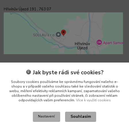
Hřivínův Újezd 191 ,
763 07
Kontakty
🍪 Jak byste rádi své cookies?
Soubory cookies používáme ke správnému fungování našeho e-
Vedoucí e-shopu
shopu a v případě vašeho souhlasu také ke sledování statistik o
+420 602 552 766
webu, měření efektivity reklamních kampaní, zapamatování vašeho
(Po-Pá, 6:30-15 hod.)
oblíbeného nastavení při používání stránek, či zobrazení reklam
odpovídajících vašim preferencím.
Více k využití cookies
info@pento-eshop.cz
Souhlasím
Nastavení