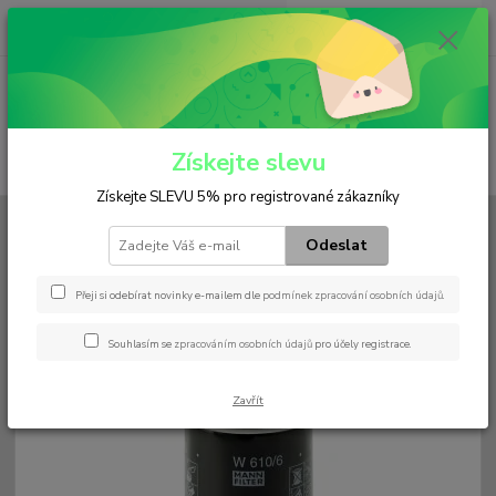
0
ks
+420 602 552 766
CZK
za
0 Kč
(Po-Pá, 6:30-15 hod.)
Menu
Získejte slevu
Hledat
Získejte SLEVU 5% pro registrované zákazníky
Úvod
Filtry
Olejový
W 610/6
Odeslat
W 610/6
Přeji si odebírat novinky e-mailem dle
podmínek zpracování osobních údajů
.
Souhlasím se
zpracováním osobních údajů
pro účely registrace.
Zavřít