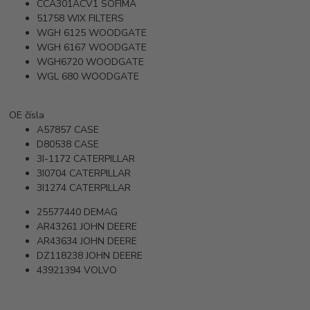
CCA301ACV1
SOFIMA
51758
WIX FILTERS
WGH 6125
WOODGATE
WGH 6167
WOODGATE
WGH6720
WOODGATE
WGL 680
WOODGATE
OE čísla
A57857
CASE
D80538
CASE
3I-1172
CATERPILLAR
3I0704
CATERPILLAR
3I1274
CATERPILLAR
25577440
DEMAG
AR43261
JOHN DEERE
AR43634
JOHN DEERE
DZ118238
JOHN DEERE
43921394
VOLVO