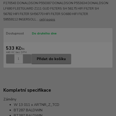
P270543 DONALDSON P550387 DONALDSON P553634 DONALDSON
LF680 FLEETGUARD Z111 GUD FILTERS SH 56175 HIFI FILTER SH
56782 HIFI FILTER SH56770 HIFI FILTER SO680 HIFI FILTER
59559112 INGERSOLL...
celý popis
Dostupnost
Do druhého dne
533 Kč
/
ks
440 Kč
bez DPH
Přidat do košíku
Kompletní specifikace
Záměny
W 13 011 x
ARTNR_Z_TCD
BT287
BALDWIN
BT387
BALDWIN