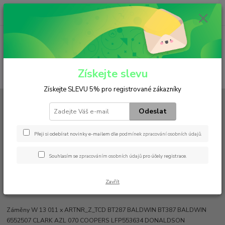
0
ks
+420 602 552 766
CZK
za
0 Kč
(Po-Pá, 6:30-15 hod.)
Menu
Získejte slevu
Hledat
Získejte SLEVU 5% pro registrované zákazníky
Úvod
Filtry
Olejový
W 13 011 x
Odeslat
W 13 011 x
Přeji si odebírat novinky e-mailem dle
podmínek zpracování osobních údajů
.
Souhlasím se
zpracováním osobních údajů
pro účely registrace.
Zavřít
Záměny W 13 011 x ARTNR_Z_TCD BT287 BALDWIN BT387 BALDWIN
6552507 CLARK AZL 070 COOPERS LFP553634 DONALDSON