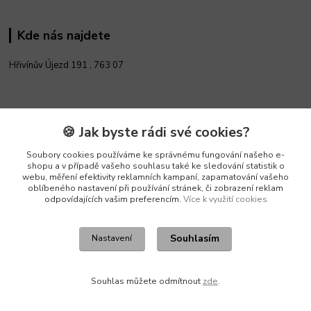
Kde nás najdete
Hřivínův Újezd 191 ,
763 07
Kontakty
🍪 Jak byste rádi své cookies?
Soubory cookies používáme ke správnému fungování našeho e-
Vedoucí e-shopu
shopu a v případě vašeho souhlasu také ke sledování statistik o
+420 602 552 766
webu, měření efektivity reklamních kampaní, zapamatování vašeho
(Po-Pá, 6:30-15 hod.)
oblíbeného nastavení při používání stránek, či zobrazení reklam
odpovídajících vašim preferencím.
Více k využití cookies
info@pento-eshop.cz
Souhlasím
Nastavení
Souhlas můžete odmítnout
zde
.
Vytvořeno na
Eshop-rychle.cz