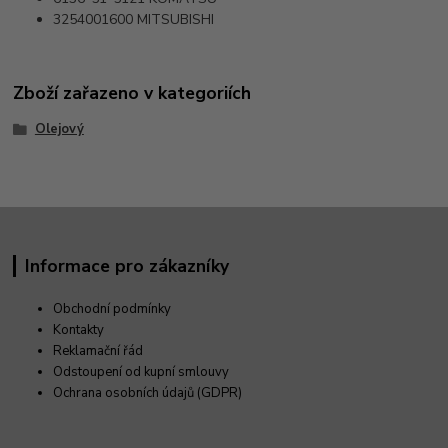
3254001600
MITSUBISHI
Zboží zařazeno v kategoriích
Olejový
Informace pro zákazníky
Obchodní podmínky
Kontakty
Reklamační řád
Odstoupení od kupní smlouvy
Ochrana osobních údajů (GDPR)