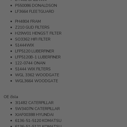
P550086
DONALDSON
LF3664
FLEETGUARD
PH4804
FRAM
Z210
GUD FILTERS
H29W01
HENGST FILTER
SO3362
HIFI FILTER
51444WIX
LFP5120
LUBERFINER
LFP5120B-1
LUBERFINER
122-0744
ONAN
51444
WIX FILTERS
WGL 3362
WOODGATE
WGL3664
WOODGATE
OE čísla
3I1482
CATERPILLAR
5W3407N
CATERPILLAR
XJAF00388
HYUNDAI
6136-51-5120
KOMATSU
6136-51-5121
KOMATSU