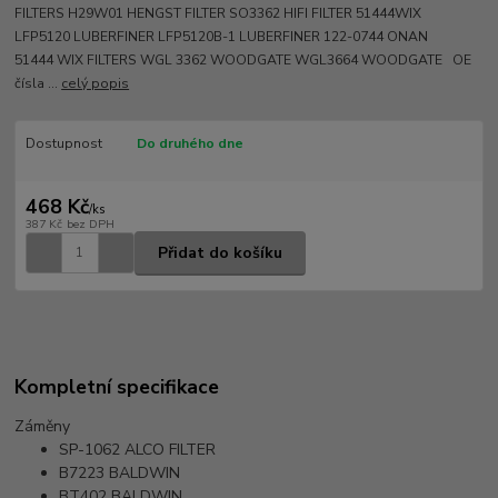
FILTERS H29W01 HENGST FILTER SO3362 HIFI FILTER 51444WIX
LFP5120 LUBERFINER LFP5120B-1 LUBERFINER 122-0744 ONAN
51444 WIX FILTERS WGL 3362 WOODGATE WGL3664 WOODGATE OE
čísla ...
celý popis
Dostupnost
Do druhého dne
468 Kč
/
ks
387 Kč
bez DPH
Přidat do košíku
Kompletní specifikace
Záměny
SP-1062
ALCO FILTER
B7223
BALDWIN
BT402
BALDWIN