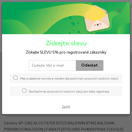
0
ks
+420 602 552 766
CZK
za
0 Kč
(Po-Pá, 6:30-15 hod.)
Menu
Získejte slevu
Hledat
Získejte SLEVU 5% pro registrované zákazníky
Úvod
Filtry
Olejový
W 1150/7
Odeslat
W 1150/7
Přeji si odebírat novinky e-mailem dle
podmínek zpracování osobních údajů
.
Souhlasím se
zpracováním osobních údajů
pro účely registrace.
Zavřít
Záměny SP-1062 ALCO FILTER B7223 BALDWIN BT402 BALDWIN
P550086 DONALDSON LF3664 FLEETGUARD PH4804 FRAM Z210 GUD