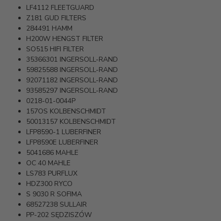
LF4112
FLEETGUARD
Z181
GUD FILTERS
284491
HAMM
H200W
HENGST FILTER
SO515
HIFI FILTER
35366301
INGERSOLL-RAND
59825588
INGERSOLL-RAND
92071182
INGERSOLL-RAND
93585297
INGERSOLL-RAND
0218-01-0044P
157OS
KOLBENSCHMIDT
50013157
KOLBENSCHMIDT
LFP8590-1
LUBERFINER
LFP8590E
LUBERFINER
5041686
MAHLE
OC 40
MAHLE
LS783
PURFLUX
HDZ300
RYCO
S 9030 R
SOFIMA
68527238
SULLAIR
PP-202
SĘDZISZÓW