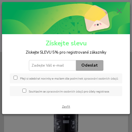
0
ks
+420 602 552 766
CZK
za
0 Kč
(Po-Pá, 6:30-15 hod.)
Menu
Získejte slevu
Hledat
Získejte SLEVU 5% pro registrované zákazníky
Úvod
Filtry
Olejový
W 11 102
Odeslat
W 11 102
Přeji si odebírat novinky e-mailem dle
podmínek zpracování osobních údajů
.
Souhlasím se
zpracováním osobních údajů
pro účely registrace.
Zavřít