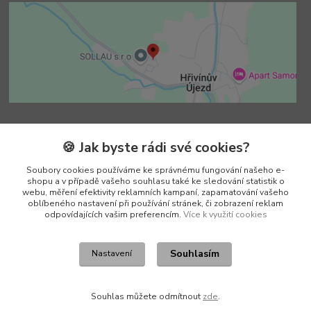
Kontakty
🍪 Jak byste rádi své cookies?
Soubory cookies používáme ke správnému fungování našeho e-
Vedoucí e-shopu
shopu a v případě vašeho souhlasu také ke sledování statistik o
+420 602 552 766
webu, měření efektivity reklamních kampaní, zapamatování vašeho
(Po-Pá, 6:30-15 hod.)
oblíbeného nastavení při používání stránek, či zobrazení reklam
odpovídajících vašim preferencím.
Více k využití cookies
info@pento-eshop.cz
Souhlasím
Nastavení
Souhlas můžete odmítnout
zde
.
Vytvořeno na
Eshop-rychle.cz