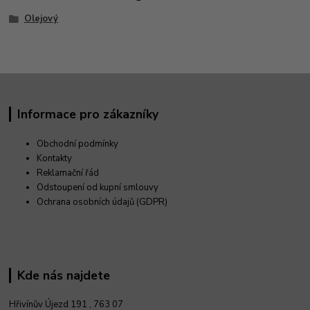
Olejový
Informace pro zákazníky
Obchodní podmínky
Kontakty
Reklamační řád
Odstoupení od kupní smlouvy
Ochrana osobních údajů (GDPR)
Kde nás najdete
Hřivínův Újezd 191 ,
763 07