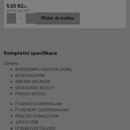
530 Kč
/
ks
438 Kč
bez DPH
Přidat do košíku
Kompletní specifikace
Záměny
B00252ENP4
AMAZON (ASIN)
B218
BALDWIN
558 000 305
BOGE
0451403001
BOSCH
P3001/1
BOSCH
FT4879
COOPERSFIAAM
FT4879CPF
COOPERSFIAAM
P551102
DONALDSON
197174
FEBI
LF3658
FLEETGUARD