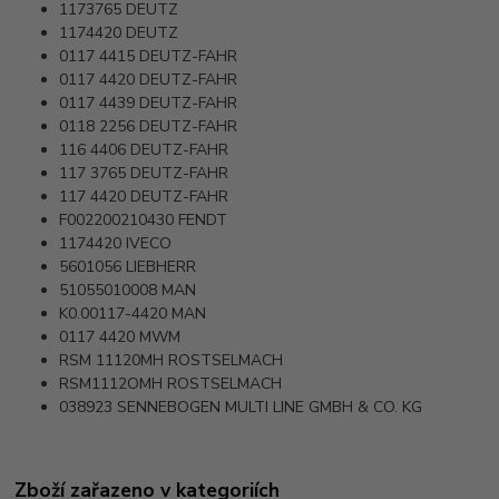
1173765
DEUTZ
1174420
DEUTZ
0117 4415
DEUTZ-FAHR
0117 4420
DEUTZ-FAHR
0117 4439
DEUTZ-FAHR
0118 2256
DEUTZ-FAHR
116 4406
DEUTZ-FAHR
117 3765
DEUTZ-FAHR
117 4420
DEUTZ-FAHR
F002200210430
FENDT
1174420
IVECO
5601056
LIEBHERR
51055010008
MAN
K0.00117-4420
MAN
0117 4420
MWM
RSM 11120MH
ROSTSELMACH
RSM1112OMH
ROSTSELMACH
038923
SENNEBOGEN MULTI LINE GMBH & CO. KG
Zboží zařazeno v kategoriích