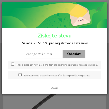
0
ks
+420 602 552 766
CZK
za
0 Kč
(Po-Pá, 6:30-15 hod.)
Menu
Získejte slevu
Hledat
Získejte SLEVU 5% pro registrované zákazníky
Úvod
Stěrače
Ploché
VALEO
Valeo 475mm
Odeslat
Valeo 475mm
Přeji si odebírat novinky e-mailem dle
podmínek zpracování osobních údajů
.
Souhlasím se
zpracováním osobních údajů
pro účely registrace.
Zavřít