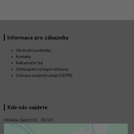
Informace pro zákazníky
Obchodní podmínky
Kontakty
Reklamační řád
Odstoupení od kupní smlouvy
Ochrana osobních údajů (GDPR)
Kde nás najdete
Hřivínův Újezd 191 ,
763 07