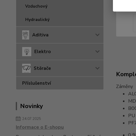
Vzduchový
Hydraulický
Aditiva
Elektro
Stěrače
Komple
Příslušenství
Záměny
AL
MD
Novinky
B0
PU 
24.07.2025
PF
Informace o E-shopu
0 