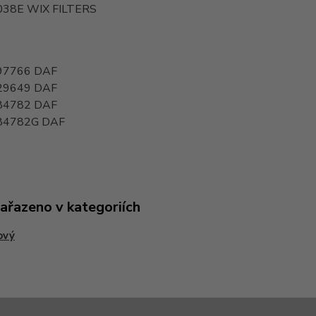
038E
WIX FILTERS
97766
DAF
29649
DAF
84782
DAF
84782G
DAF
zařazeno v kategoriích
ový