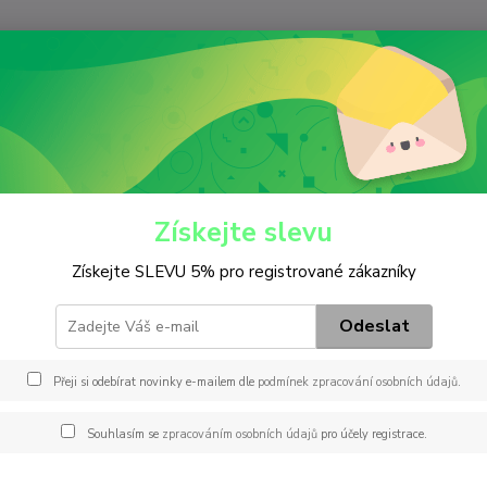
Nevíte
Hledat
+420
(Po-Pá
iltry
Palivový
PU 999/2 x
99/2 x
Získejte slevu
Získejte SLEVU 5% pro registrované zákazníky
Záměny
B005N
Odeslat
PF776
F0264
Přeji si odebírat novinky e-mailem dle
podmínek zpracování osobních údajů
.
FEM41
FA573
Souhlasím se
zpracováním osobních údajů
pro účely registrace.
P5506