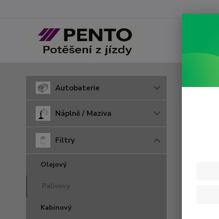
Úvod
F
Autobaterie
PU 9
Náplně / Maziva
Filtry
Olejový
Palivový
Kabinový