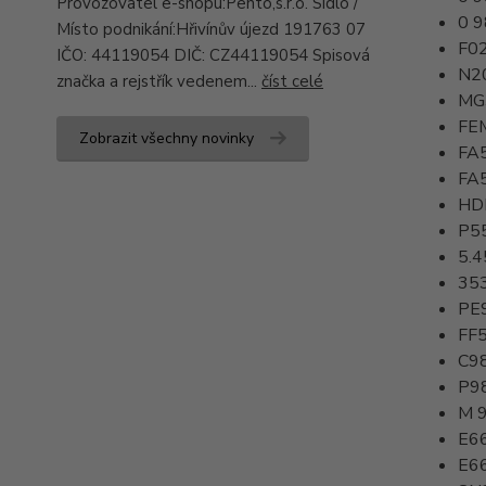
Provozovatel e-shopu:Pento,s.r.o. Sídlo /
0 
Místo podnikání:Hřivínův újezd 191763 07
F0
IČO: 44119054 DIČ: CZ44119054 Spisová
N2
značka a rejstřík vedenem...
číst celé
MG
FE
Zobrazit všechny novinky
FA
FA
HD
P5
5.
35
PE
FF
C9
P9
M 
E6
E6