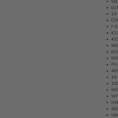
SN
02
14
CZ
F 0
K1
42
50
KX
KX
PU
46
14
10
S6
WP
N4
26
V6