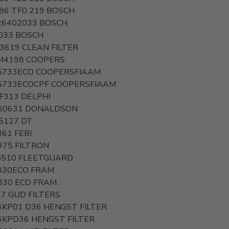
986 TF0 219
BOSCH
26402033
BOSCH
033
BOSCH
3619
CLEAN FILTER
M4198
COOPERS
5733ECO
COOPERSFIAAM
5733ECOCPF
COOPERSFIAAM
F313
DELPHI
50631
DONALDSON
45127
DT
361
FEBI
975
FILTRON
5510
FLEETGUARD
830ECO
FRAM
830 ECO
FRAM
97
GUD FILTERS
6KP01 D36
HENGST FILTER
6KPD36
HENGST FILTER