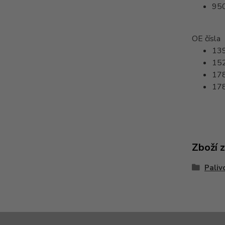
95
OE čísla
13
15
17
17
Zboží 
Paliv