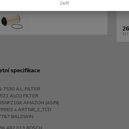
Zavřít
Dos
26
217
tní specifikace
G-7530
A.L. FILTER
521
ALCO FILTER
05NFZ1GK
AMAZON (ASIN)
999/2 x
ARTNR_Z_TCD
7767
BALDWIN
986 4B2 013
BOSCH