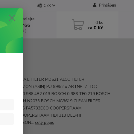
Přihlášení
CZK
 si rady? Zavolejte.
0
ks
 602 552 766
za
0 Kč
, 6:30-15 hod.)
 ALG-7530 A.L. FILTER MD521 ALCO FILTER
FZ1GK AMAZON (ASIN) PU 999/2 x ARTNR_Z_TCD
7 BALDWIN 0 986 4B2 013 BOSCH 0 986 TF0 219 BOSCH
02033 BOSCH N2033 BOSCH MG3619 CLEAN FILTER
98 COOPERS FA5733ECO COOPERSFIAAM
3ECOCPF COOPERSFIAAM HDF313 DELPHI
31 DONALDSON...
celý popis