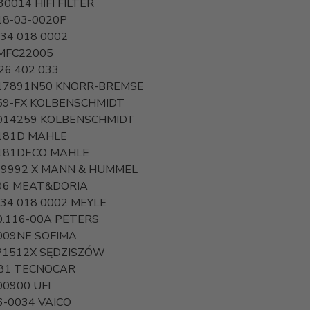
30014
HIFI FILTER
18-03-0020P
-34 018 0002
MFC22005
26 402 033
17891N50
KNORR-BREMSE
59-FX
KOLBENSCHMIDT
014259
KOLBENSCHMIDT
181D
MAHLE
181DECO
MAHLE
 9992 X
MANN & HUMMEL
96
MEAT&DORIA
-34 018 0002
MEYLE
0.116-00A
PETERS
009NE
SOFIMA
1512X
SĘDZISZÓW
81
TECNOCAR
00900
UFI
6-0034
VAICO