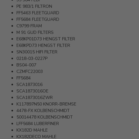
PE 983/1
FILTRON
FF5463
FLEETGUARD
FF5684
FLEETGUARD
C9799
FRAM
M 91
GUD FILTERS
E68KP01D73
HENGST FILTER
E68KPD73
HENGST FILTER
SN30015
HIFI FILTER
0218-03-0227P
BS04-007
CZMFC22003
FF5684
SCA1873016
SCA1873016OE
SCA1873016ZWR
K117897N50
KNORR-BREMSE
4478-FX
KOLBENSCHMIDT
50014478
KOLBENSCHMIDT
LFF5684
LUBERFINER
KX182D
MAHLE
KX182DECO
MAHLE