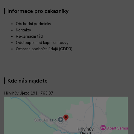
Informace pro zákazníky
Obchodní podmínky
Kontakty
Reklamační řád
Odstoupení od kupní smlouvy
Ochrana osobních údajů (GDPR)
Kde nás najdete
Hřivínův Újezd 191 ,
763 07