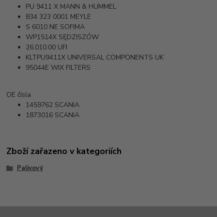
PU 9411 X
MANN & HUMMEL
834 323 0001
MEYLE
S 6010 NE
SOFIMA
WP1514X
SĘDZISZÓW
26.010.00
UFI
KLTPU9411X
UNIVERSAL COMPONENTS UK
95044E
WIX FILTERS
OE čísla
1459762
SCANIA
1873016
SCANIA
Zboží zařazeno v kategoriích
Palivový