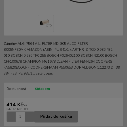
Záměny ALG-7564 A.L. FILTER MD-805 ALCO FILTER
B005NFZ0MK AMAZON (ASIN) PU 941/1 x ARTNR_Z_TCD 0 986 4B2
010 BOSCH 0 986 TF0 255 BOSCH F026402100 BOSCH N2100 BOSCH
CFF100678 CHAMPION MG1678 CLEAN FILTER FEM4264 COOPERS
FA5820ECOCPF COOPERSFIAAM P550653 DONALDSON 1.12273 DT 39
384 FEBI PE 983/1...
celý popis
Dostupnost
Skladem
414 Kč
/
ks
342 Kč
bez DPH
Přidat do košíku