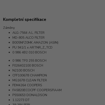
Kompletní specifikace
Záměny
ALG-7564
A.L. FILTER
MD-805
ALCO FILTER
B005NFZ0MK
AMAZON (ASIN)
PU 941/1 x
ARTNR_Z_TCD
0 986 4B2 010
BOSCH
0 986 TF0 255
BOSCH
F026402100
BOSCH
N2100
BOSCH
CFF100678
CHAMPION
MG1678
CLEAN FILTER
FEM4264
COOPERS
FA5820ECOCPF
COOPERSFIAAM
P550653
DONALDSON
1.12273
DT
39 384
FEBI