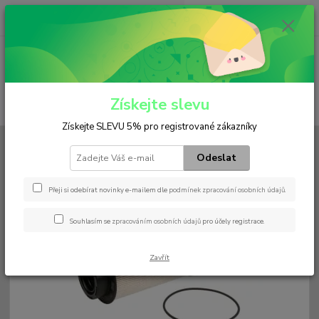
0
ks
+420 602 552 766
CZK
za
0 Kč
(Po-Pá, 6:30-15 hod.)
Menu
Získejte slevu
Hledat
Získejte SLEVU 5% pro registrované zákazníky
Úvod
Filtry
Palivový
PU 941/1 x
Odeslat
PU 941/1 x
Přeji si odebírat novinky e-mailem dle
podmínek zpracování osobních údajů
.
Souhlasím se
zpracováním osobních údajů
pro účely registrace.
Zavřít