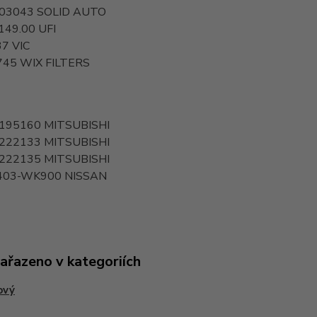
03043
SOLID AUTO
149.00
UFI
37
VIC
745
WIX FILTERS
195160
MITSUBISHI
222133
MITSUBISHI
222135
MITSUBISHI
403-WK900
NISSAN
zařazeno v kategoriích
ový