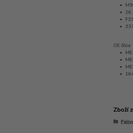
M3
26.
F3
33
OE čísla
ME
ME
ME
16
Zboží 
Paliv