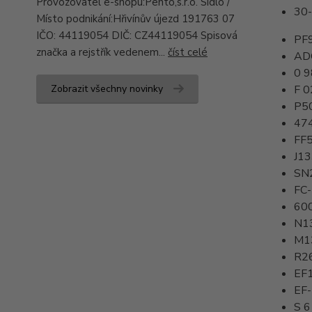
Provozovatel e-shopu:Pento,s.r.o. Sídlo /
30
Místo podnikání:Hřivínův újezd 191763 07
IČO: 44119054 DIČ: CZ44119054 Spisová
PF
značka a rejstřík vedenem...
číst celé
AD
0 
Zobrazit všechny novinky
F 0
P5
47
FF
J1
SN
FC
60
N1
M1
R2
EF
EF
S 