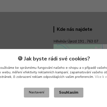
Kde nás najdete
Hřivínův Újezd 191 ,
763 07
🍪 Jak byste rádi své cookies?
používáme ke správnému fungování našeho e-shopu a v případě vašeho
k o webu, měření efektivity reklamních kampaní, zapamatování vašeho o
 stránek, či zobrazení reklam odpovídajících vašim preferencím.
Více k v
Souhlasím
Nastavení