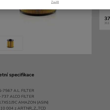
Dos
Zavřít
37
311
tní specifikace
G-7567
A.L. FILTER
-737
ALCO FILTER
17XS1J9C
AMAZON (ASIN)
10 004 z
ARTNR_Z_TCD