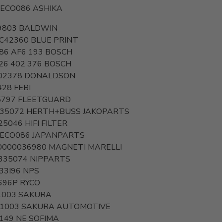
-ECO086
ASHIKA
9803
BALDWIN
C42360
BLUE PRINT
986 AF6 193
BOSCH
26 402 376
BOSCH
02378
DONALDSON
428
FEBI
5797
FLEETGUARD
335072
HERTH+BUSS JAKOPARTS
25046
HIFI FILTER
-ECO086
JAPANPARTS
0000036980
MAGNETI MARELLI
335074
NIPPARTS
33I96
NPS
696P
RYCO
1003
SAKURA
-1003
SAKURA AUTOMOTIVE
6149 NE
SOFIMA