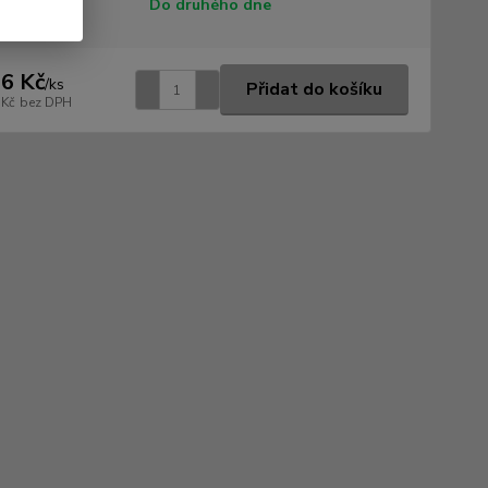
tupnost
Do druhého dne
6 Kč
/
ks
Přidat do košíku
 Kč
bez DPH