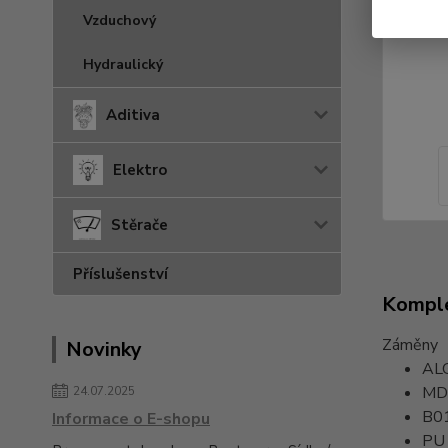
Vzduchový
Hydraulický
Aditiva
Elektro
Stěrače
Příslušenství
Komple
Záměny
Novinky
AL
MD
24.07.2025
B0
Informace o E-shopu
PU 