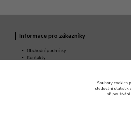
Informace pro zákazníky
Obchodní podmínky
Kontakty
Reklamační řád
Odstoupení od kupní smlouvy
Ochrana osobních údajů (GDPR)
Soubory cookies 
sledování statisti
při používání