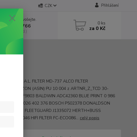
Přihlášení
CZK
 si rady? Zavolejte.
0
ks
 602 552 766
za
0 Kč
, 6:30-15 hod.)
 ALG-7567 A.L. FILTER MD-737 ALCO FILTER
S1J9C AMAZON (ASIN) PU 10 004 z ARTNR_Z_TCD 30-
6 ASHIKA PF9803 BALDWIN ADC42360 BLUE PRINT 0 986
93 BOSCH F 026 402 376 BOSCH P502378 DONALDSON
 FEBI FF5797 FLEETGUARD J1335072 HERTH+BUSS
RTS SN25046 HIFI FILTER FC-ECO086...
celý popis