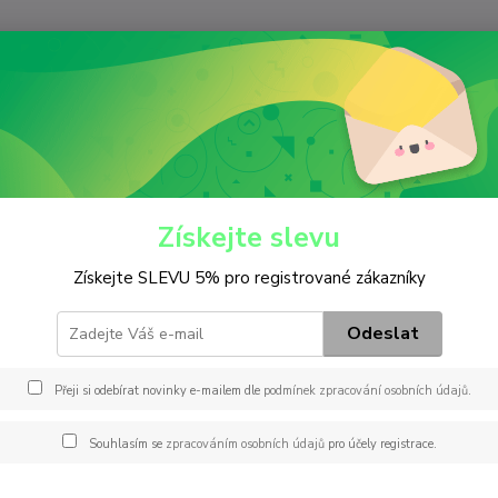
Nevíte
Hledat
+420
(Po-Pá
iltry
Palivový
PU 10 004 z
0 004 z
Získejte slevu
Získejte SLEVU 5% pro registrované zákazníky
Záměny
B017X
Odeslat
ECO08
AF6 1
Přeji si odebírat novinky e-mailem dle
podmínek zpracování osobních údajů
.
47428
JAKOPA
Souhlasím se
zpracováním osobních údajů
pro účely registrace.