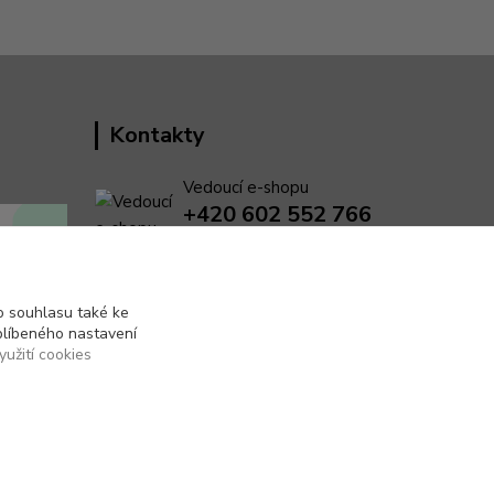
Kontakty
Vedoucí e-shopu
+420 602 552 766
(Po-Pá, 6:30-15 hod.)
info@pento-eshop.cz
 souhlasu také ke
blíbeného nastavení
yužití cookies
Vytvořeno na
Eshop-rychle.cz