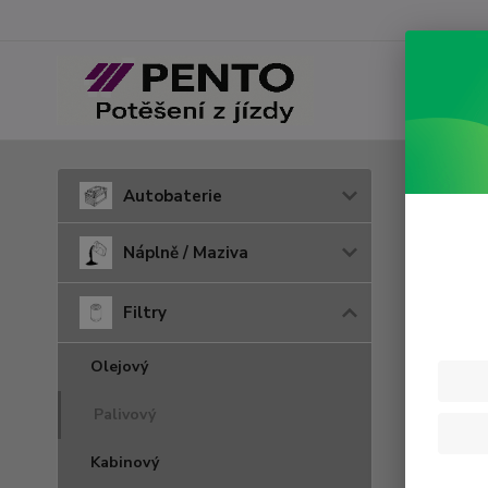
Úvod
F
Autobaterie
PU 1
Náplně / Maziva
Filtry
Olejový
Palivový
Kabinový