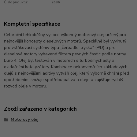
Číslo produktu:
2696
Kompletní specifikace
Celoroční lehkoběžný vysoce výkonný motorový olej určený pro
nejnovější koncepty dieselových motorů. Speciálně byl vyvinutý
pro vstřikovací systémy typu „čerpadlo-tryska“ (P/D) a pro
dieselové motory vybavené filtrem pevných částic podle normy
Euro 4. Olej byl testován v motorech s turbodmychadly a
oxidačními katalyzátory. Kombinace nekonvenčních základových
olejů s nejnovějšími aditivy vytváří olej, který výborně chrání před
opotřebením, snižuje spotřebu paliva a oleje a zajišťuje rychlý
rozvod oleje v motoru.
Zboží zařazeno v kategoriích
Motorový olej