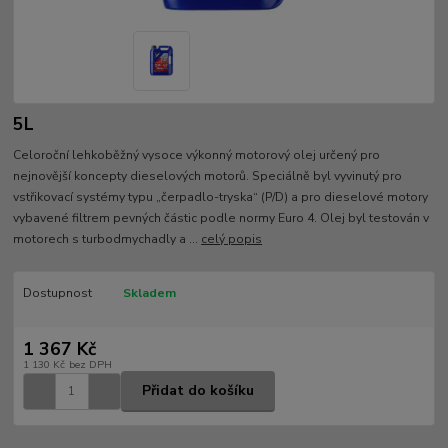
5L
Celoroční lehkoběžný vysoce výkonný motorový olej určený pro
nejnovější koncepty dieselových motorů. Speciálně byl vyvinutý pro
vstřikovací systémy typu „čerpadlo-tryska“ (P/D) a pro dieselové motory
vybavené filtrem pevných částic podle normy Euro 4. Olej byl testován v
motorech s turbodmychadly a ...
celý popis
Dostupnost
Skladem
1 367 Kč
1 130 Kč
bez DPH
Přidat do košíku