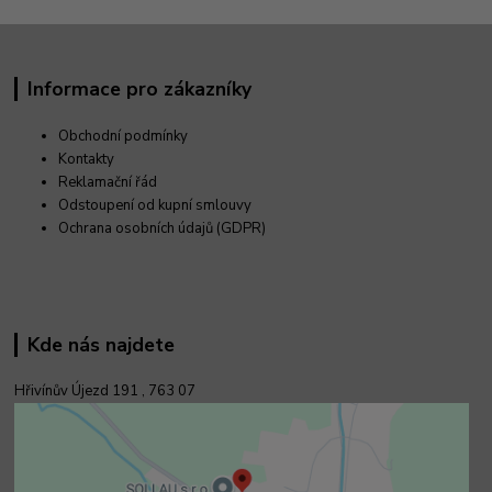
Informace pro zákazníky
Obchodní podmínky
Kontakty
Reklamační řád
Odstoupení od kupní smlouvy
Ochrana osobních údajů (GDPR)
Kde nás najdete
Hřivínův Újezd 191 ,
763 07