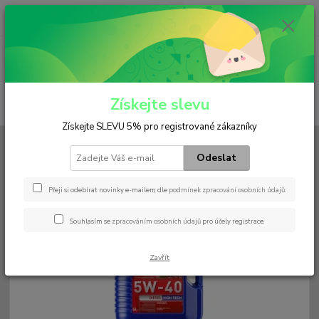
0
ks
+420 602 552 766
CZK
za
0 Kč
(Po-Pá, 6:30-15 hod.)
Menu
Získejte slevu
Hledat
Získejte SLEVU 5% pro registrované zákazníky
Úvod
Náplně / Maziva
Motorový olej
Diesel High Tech 5W-40
Odeslat
Diesel High Tech 5W-40
Přeji si odebírat novinky e-mailem dle
podmínek zpracování osobních údajů
.
Souhlasím se
zpracováním osobních údajů
pro účely registrace.
Zavřít