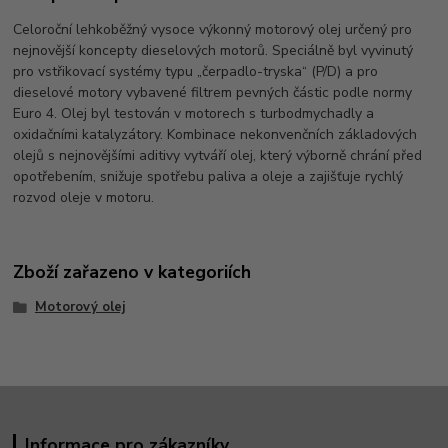
Celoroční lehkoběžný vysoce výkonný motorový olej určený pro
nejnovější koncepty dieselových motorů. Speciálně byl vyvinutý
pro vstřikovací systémy typu „čerpadlo-tryska“ (P/D) a pro
dieselové motory vybavené filtrem pevných částic podle normy
Euro 4. Olej byl testován v motorech s turbodmychadly a
oxidačními katalyzátory. Kombinace nekonvenčních základových
olejů s nejnovějšími aditivy vytváří olej, který výborně chrání před
opotřebením, snižuje spotřebu paliva a oleje a zajišťuje rychlý
rozvod oleje v motoru.
Zboží zařazeno v kategoriích
Motorový olej
Informace pro zákazníky