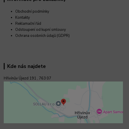
Obchodní podmínky
Kontakty
Reklamační řád
Odstoupení od kupní smlouvy
Ochrana osobních údajů (GDPR)
Kde nás najdete
Hřivínův Újezd 191 ,
763 07