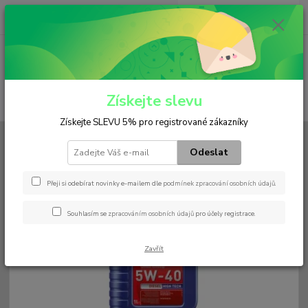
0
ks
+420 602 552 766
CZK
za
0 Kč
(Po-Pá, 6:30-15 hod.)
Menu
Získejte slevu
Hledat
Získejte SLEVU 5% pro registrované zákazníky
Úvod
Náplně / Maziva
Motorový olej
Diesel High Tech 5W-40
Odeslat
Diesel High Tech 5W-40
Přeji si odebírat novinky e-mailem dle
podmínek zpracování osobních údajů
.
Souhlasím se
zpracováním osobních údajů
pro účely registrace.
Zavřít