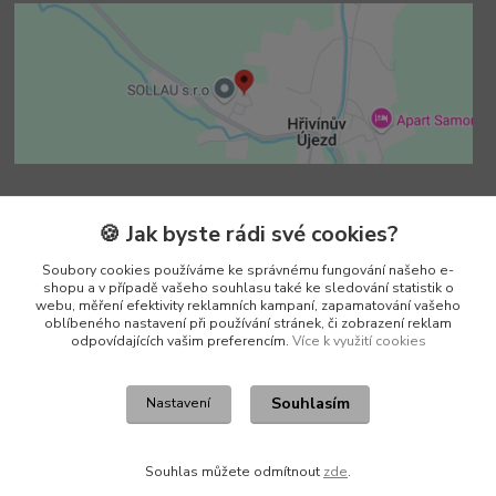
Kontakty
🍪 Jak byste rádi své cookies?
Soubory cookies používáme ke správnému fungování našeho e-
Vedoucí e-shopu
shopu a v případě vašeho souhlasu také ke sledování statistik o
+420 602 552 766
webu, měření efektivity reklamních kampaní, zapamatování vašeho
(Po-Pá, 6:30-15 hod.)
oblíbeného nastavení při používání stránek, či zobrazení reklam
odpovídajících vašim preferencím.
Více k využití cookies
info@pento-eshop.cz
Souhlasím
Nastavení
Souhlas můžete odmítnout
zde
.
Vytvořeno na
Eshop-rychle.cz