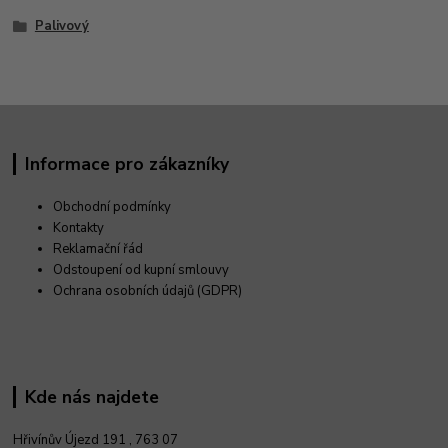
Palivový
Informace pro zákazníky
Obchodní podmínky
Kontakty
Reklamační řád
Odstoupení od kupní smlouvy
Ochrana osobních údajů (GDPR)
Kde nás najdete
Hřivínův Újezd 191 ,
763 07