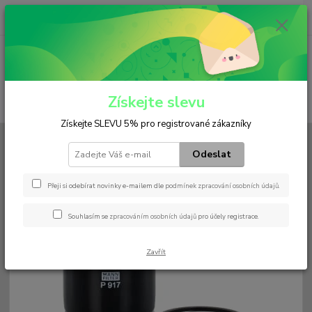
0
ks
+420 602 552 766
CZK
za
0 Kč
(Po-Pá, 6:30-15 hod.)
Menu
Získejte slevu
Hledat
Získejte SLEVU 5% pro registrované zákazníky
Úvod
Filtry
Palivový
P 917 x
Odeslat
P 917 x
Přeji si odebírat novinky e-mailem dle
podmínek zpracování osobních údajů
.
Souhlasím se
zpracováním osobních údajů
pro účely registrace.
Zavřít