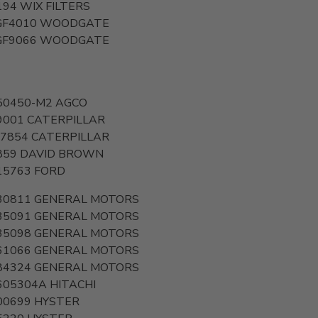
194
WIX FILTERS
F4010
WOODGATE
F9066
WOODGATE
50450-M2
AGCO
9001
CATERPILLAR
-7854
CATERPILLAR
859
DAVID BROWN
15763
FORD
30811
GENERAL MOTORS
35091
GENERAL MOTORS
35098
GENERAL MOTORS
61066
GENERAL MOTORS
84324
GENERAL MOTORS
605304A
HITACHI
00699
HYSTER