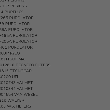
 327
PERKINS
6 137
PERKINS
14
PURFLUX
7265
PUROLATOR
39
PUROLATOR
58A
PUROLATOR
F168A
PUROLATOR
F205A
PUROLATOR
461
PUROLATOR
003P
RYCO
181N
SOFIMA
 012816
TECNECO FILTERS
1816
TECNOCAR
60200
UFI
6010743
VALMET
6010944
VALMET
004584
VAN WEZEL
218
WALKER
186
WIX FILTERS