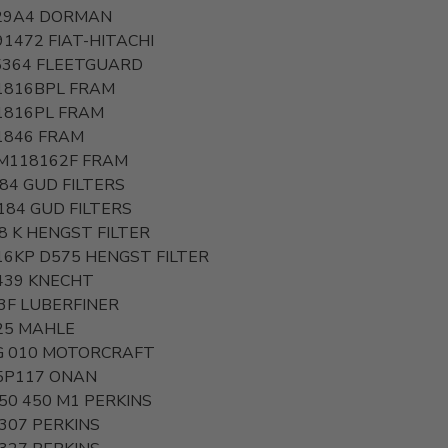
29A4
DORMAN
91472
FIAT-HITACHI
5364
FLEETGUARD
1816BPL
FRAM
1816PL
FRAM
1846
FRAM
M118162F
FRAM
184
GUD FILTERS
184
GUD FILTERS
8 K
HENGST FILTER
16KP D575
HENGST FILTER
439
KNECHT
3F
LUBERFINER
25
MAHLE
G 010
MOTORCRAFT
5P117
ONAN
850 450 M1
PERKINS
 307
PERKINS