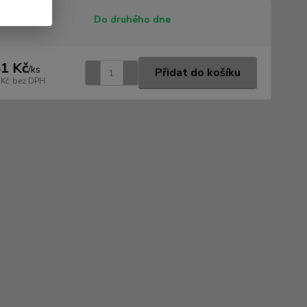
tupnost
Do druhého dne
1 Kč
/
ks
Přidat do košíku
 Kč
bez DPH