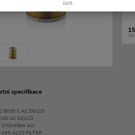
Zavřít
Dos
15
125
tní specifikace
D 8039 E
AC DELCO
D30
AC DELCO
I 37004584
ACI
-095
ALCO FILTER