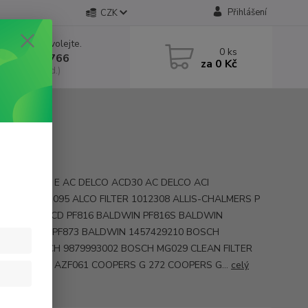
Přihlášení
CZK
 si rady? Zavolejte.
0
ks
 602 552 766
za
0 Kč
, 6:30-15 hod.)
y ACD 8039 E AC DELCO ACD30 AC DELCO ACI
584 ACI MD-095 ALCO FILTER 1012308 ALLIS-CHALMERS P
 ARTNR_Z_TCD PF816 BALDWIN PF816S BALDWIN
S BALDWIN PF873 BALDWIN 1457429210 BOSCH
29214 BOSCH 9879993002 BOSCH MG029 CLEAN FILTER
1 COOPERS AZF061 COOPERS G 272 COOPERS G...
celý