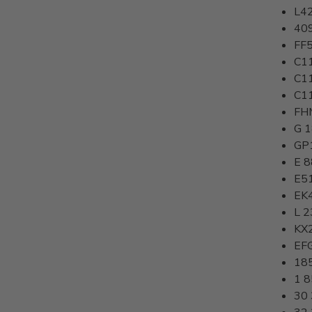
L4
40
FF
C1
C1
C1
FH
G 
GP
E 8
E5
EK
L 2
KX
EF
18
1 
30