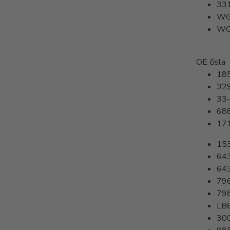
33
WG
WG
OE čísla
18
32
33
68
17
15
64
64
79
79
LB
30