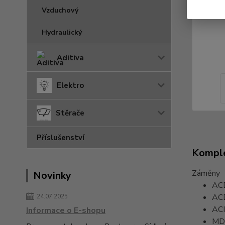
Vzduchový
Hydraulický
Aditiva
Elektro
Stěrače
Příslušenství
Komple
Záměny
Novinky
AC
AC
24.07.2025
AC
Informace o E-shopu
MD