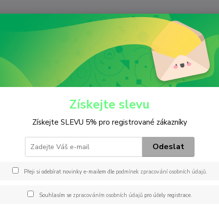
Nevíte
Hledat
+420
(Po-Pá
iltry
Palivový
P 824 x
4 x
Získejte slevu
Získejte SLEVU 5% pro registrované zákazníky
Záměn
37004
Odeslat
824 x
PF820
Přeji si odebírat novinky e-mailem dle
podmínek zpracování osobních údajů
.
14574
AZF01
Souhlasím se
zpracováním osobních údajů
pro účely registrace.
popis