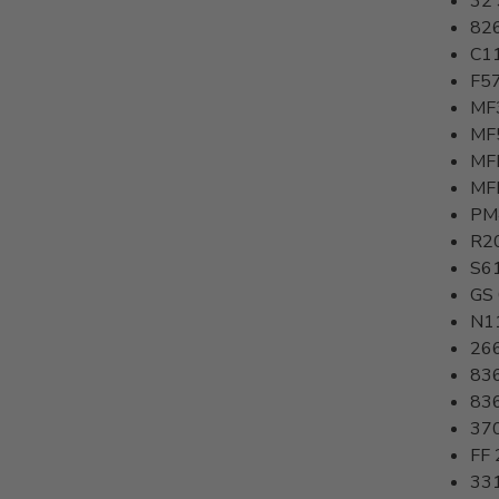
32
82
C1
F5
MF
MF
MF
MF
PM
R2
S6
GS
N1
26
83
83
37
FF 
33