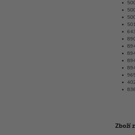
50
50
50
50
64
89
89
89
89
89
96
40
83
Zboží 