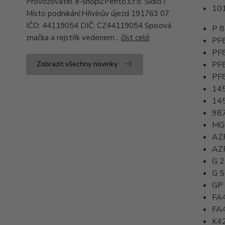
Provozovatel e-shopu:Pento,s.r.o. Sídlo /
10
Místo podnikání:Hřivínův újezd 191763 07
IČO: 44119054 DIČ: CZ44119054 Spisová
P 8
značka a rejstřík vedenem...
číst celé
PF
PF
Zobrazit všechny novinky
PF
PF
14
14
98
MG
AZ
AZ
G 
G 
GP
FA
FA
K4