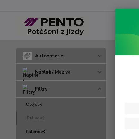
Úvod
F
Autobaterie
P 82
Náplně / Maziva
Filtry
Olejový
Palivový
Kabinový