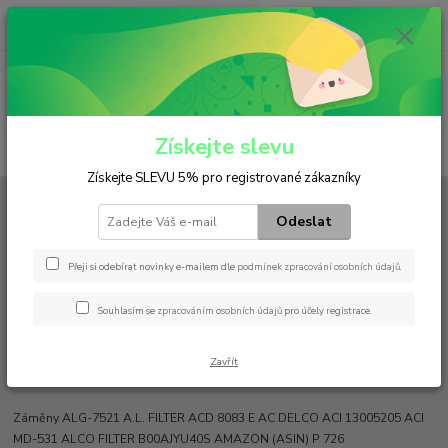
0
ks
+420 602 552 766
CZK
za
0 Kč
(Po-Pá, 6:30-15 hod.)
Menu
Získejte slevu
Hledat
Získejte SLEVU 5% pro registrované zákazníky
Úvod
Filtry
Palivový
P 726 x
Odeslat
P 726 x
Přeji si odebírat novinky e-mailem dle
podmínek zpracování osobních údajů
.
Souhlasím se
zpracováním osobních údajů
pro účely registrace.
Zavřít
Záměny ALG-7521 A.L. FILTER ACD 8083 E AC DELCO ACI 13005205 ACI
MD-531 ALCO FILTER B00AJYU40S AMAZON (ASIN) P 726