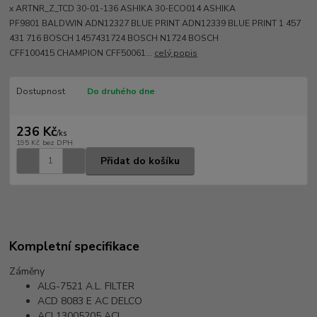
x ARTNR_Z_TCD 30-01-136 ASHIKA 30-ECO014 ASHIKA
PF9801 BALDWIN ADN12327 BLUE PRINT ADN12339 BLUE PRINT 1 457
431 716 BOSCH 1457431724 BOSCH N1724 BOSCH
CFF100415 CHAMPION CFF50061...
celý popis
Dostupnost
Do druhého dne
236 Kč
/
ks
195 Kč
bez DPH
Přidat do košíku
Kompletní specifikace
Záměny
ALG-7521
A.L. FILTER
ACD 8083 E
AC DELCO
ACI 13005205
ACI