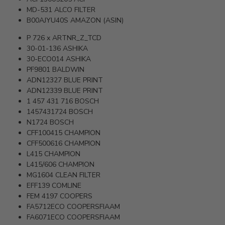
MD-531
ALCO FILTER
B00AJYU40S
AMAZON (ASIN)
P 726 x
ARTNR_Z_TCD
30-01-136
ASHIKA
30-ECO014
ASHIKA
PF9801
BALDWIN
ADN12327
BLUE PRINT
ADN12339
BLUE PRINT
1 457 431 716
BOSCH
1457431724
BOSCH
N1724
BOSCH
CFF100415
CHAMPION
CFF500616
CHAMPION
L415
CHAMPION
L415/606
CHAMPION
MG1604
CLEAN FILTER
EFF139
COMLINE
FEM 4197
COOPERS
FA5712ECO
COOPERSFIAAM
FA6071ECO
COOPERSFIAAM