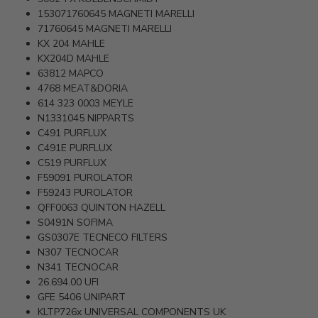
153071760645
MAGNETI MARELLI
71760645
MAGNETI MARELLI
KX 204
MAHLE
KX204D
MAHLE
63812
MAPCO
4768
MEAT&DORIA
614 323 0003
MEYLE
N1331045
NIPPARTS
C491
PURFLUX
C491E
PURFLUX
C519
PURFLUX
F59091
PUROLATOR
F59243
PUROLATOR
QFF0063
QUINTON HAZELL
S0491N
SOFIMA
GS0307E
TECNECO FILTERS
N307
TECNOCAR
N341
TECNOCAR
26.694.00
UFI
GFE 5406
UNIPART
KLTP726x
UNIVERSAL COMPONENTS UK