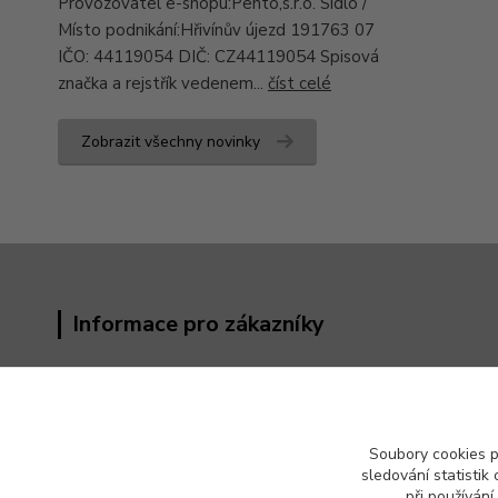
Provozovatel e-shopu:Pento,s.r.o. Sídlo /
Místo podnikání:Hřivínův újezd 191763 07
IČO: 44119054 DIČ: CZ44119054 Spisová
značka a rejstřík vedenem...
číst celé
Zobrazit všechny novinky
Informace pro zákazníky
Obchodní podmínky
Kontakty
Reklamační řád
Soubory cookies 
Odstoupení od kupní smlouvy
sledování statisti
Ochrana osobních údajů (GDPR)
při používání