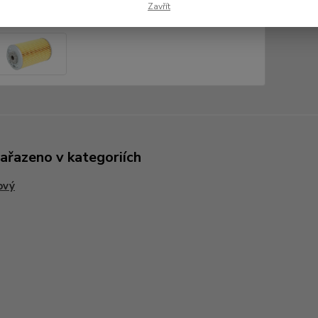
Zavřít
zařazeno v kategoriích
ový