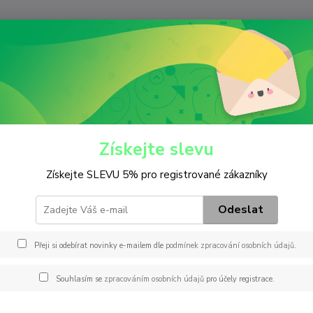
Nevíte
Hledat
+420
(Po-Pá
iltry
Palivový
P 707
7
Získejte slevu
Získejte SLEVU 5% pro registrované zákazníky
Odeslat
Dos
Přeji si odebírat novinky e-mailem dle
podmínek zpracování osobních údajů
.
12
103
Souhlasím se
zpracováním osobních údajů
pro účely registrace.