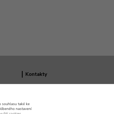
Kontakty
Vedoucí e-shopu
+420 602 552 766
(Po-Pá, 6:30-15 hod.)
 souhlasu také ke
blíbeného nastavení
info@pento-eshop.cz
yužití cookies