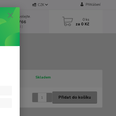
Přihlášení
CZK
 si rady? Zavolejte.
0
ks
 602 552 766
za
0 Kč
, 6:30-15 hod.)
tupnost
Skladem
5 Kč
/
ks
Přidat do košíku
 Kč
bez DPH