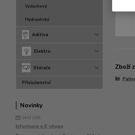
Vzduchový
Hydraulický
Aditiva
Elektro
Zboží 
Stěrače
Paliv
Příslušenství
Novinky
24.07.2025
Informace o E-shopu