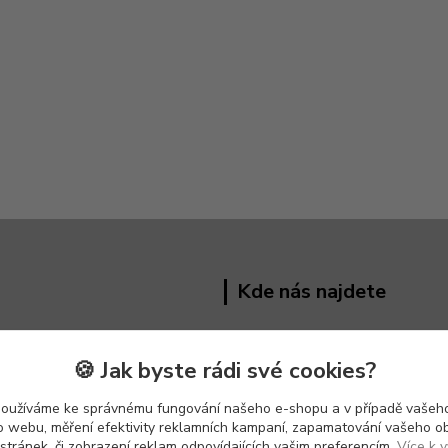
Kde nás najdete
Hřivínův Újezd 191 ,
763 07
🍪 Jak byste rádi své cookies?
používáme ke správnému fungování našeho e-shopu a v případě vašeho
k o webu, měření efektivity reklamních kampaní, zapamatování vašeho o
 stránek, či zobrazení reklam odpovídajících vašim preferencím.
Více k v