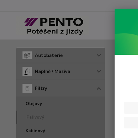
Úvod
F
Autobaterie
P 70
Náplně / Maziva
Filtry
Olejový
Palivový
Kabinový