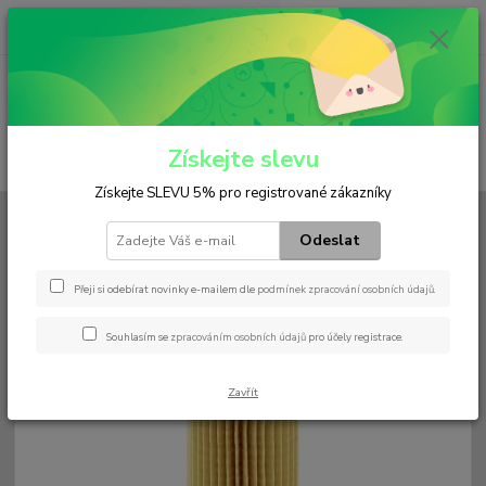
0
ks
+420 602 552 766
CZK
za
0 Kč
(Po-Pá, 6:30-15 hod.)
Menu
Získejte slevu
Hledat
Získejte SLEVU 5% pro registrované zákazníky
Úvod
Filtry
Palivový
P 5006
Odeslat
P 5006
Přeji si odebírat novinky e-mailem dle
podmínek zpracování osobních údajů
.
Souhlasím se
zpracováním osobních údajů
pro účely registrace.
Zavřít