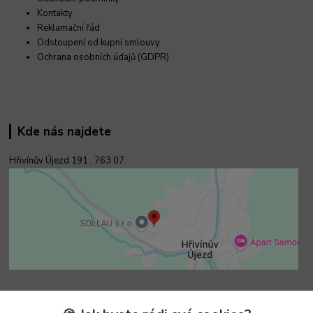
Kontakty
Reklamační řád
Odstoupení od kupní smlouvy
Ochrana osobních údajů (GDPR)
Kde nás najdete
Hřivínův Újezd 191 ,
763 07
Kontakty