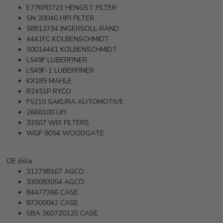
E77KPD723
HENGST FILTER
SN 20046
HIFI FILTER
58813734
INGERSOLL-RAND
4441FC
KOLBENSCHMIDT
50014441
KOLBENSCHMIDT
L549F
LUBERFINER
L549F-1
LUBERFINER
KX185
MAHLE
R2451P
RYCO
F5210
SAKURA AUTOMOTIVE
2668100
UFI
33507
WIX FILTERS
WGF 9054
WOODGATE
OE čísla
312798167
AGCO
330083054
AGCO
84477366
CASE
87300042
CASE
SBA 360720120
CASE