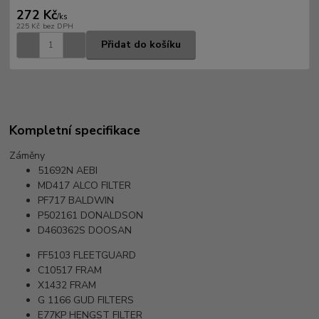
272 Kč
/
ks
225 Kč
bez DPH
Přidat do košíku
Kompletní specifikace
Záměny
51692N
AEBI
MD417
ALCO FILTER
PF717
BALDWIN
P502161
DONALDSON
D460362S
DOOSAN
FF5103
FLEETGUARD
C10517
FRAM
X1432
FRAM
G 1166
GUD FILTERS
E77KP
HENGST FILTER