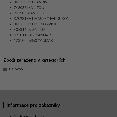
3653390M1
LANDINI
748087
MANITOU
781909
MANITOU
3702815M1
MASSEY FERGUSON
3653390M1
MC CORMICK
40531405
VALTRA
0210113812
YANMAR
12910055650
YANMAR
Zboží zařazeno v kategoriích
Palivový
Informace pro zákazníky
Obchodní podmínky