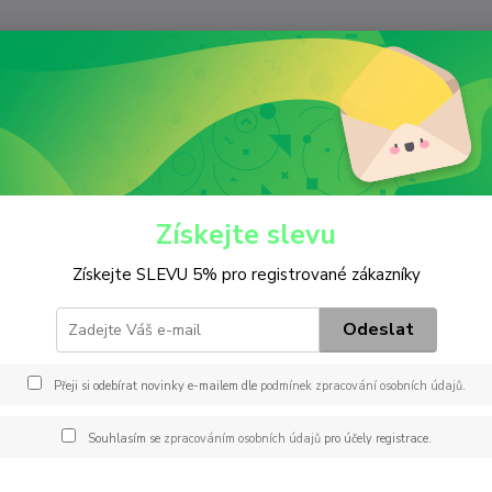
Nevíte
Hledat
+420
(Po-Pá
iltry
Palivový
P 4001
001
Získejte slevu
Získejte SLEVU 5% pro registrované zákazníky
Záměn
P5024
Odeslat
E13S 
F-521
Přeji si odebírat novinky e-mailem dle
podmínek zpracování osobních údajů
.
47530
02500
Souhlasím se
zpracováním osobních údajů
pro účely registrace.