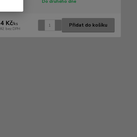
tupnost
Do druhého dne
4 Kč
/
ks
Přidat do košíku
 Kč
bez DPH