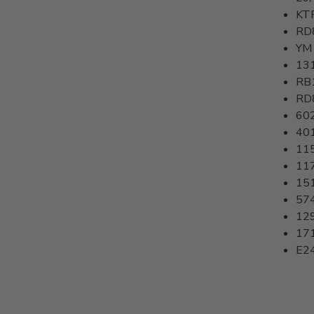
KT
RD
YM
13
RB
RD
60
40
11
11
15
57
12
17
E2