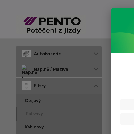
Úvod
F
Autobaterie
P 4
Náplně / Maziva
Filtry
Olejový
Palivový
Kabinový