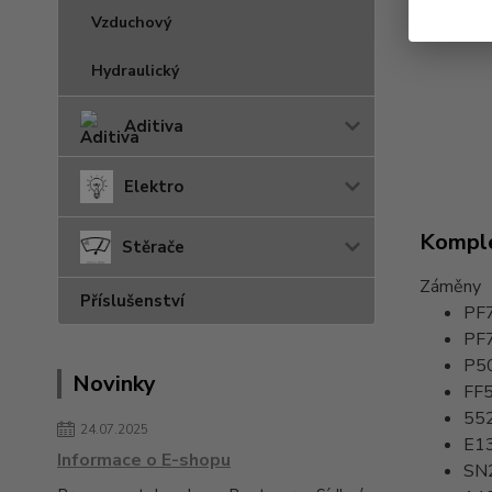
Vzduchový
Hydraulický
Aditiva
Elektro
Komple
Stěrače
Záměny
Příslušenství
PF
PF
P5
Novinky
FF
55
24.07.2025
E1
Informace o E-shopu
SN