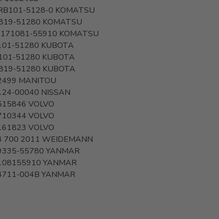
RB101-5128-0
KOMATSU
819-51280
KOMATSU
 171081-55910
KOMATSU
101-51280
KUBOTA
101-51280
KUBOTA
819-51280
KUBOTA
2499
MANITOU
124-00040
NISSAN
515846
VOLVO
710344
VOLVO
161823
VOLVO
4 700 2011
WEIDEMANN
9335-55780
YANMAR
108155910
YANMAR
4711-004B
YANMAR