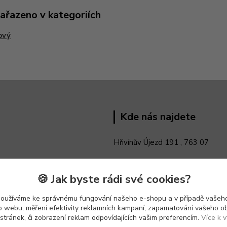
zařazeno v kategoriích
ový
Kde nás najdete
Hřivínův Újezd 191 ,
763 07
🍪 Jak byste rádi své cookies?
používáme ke správnému fungování našeho e-shopu a v případě vašeho
k o webu, měření efektivity reklamních kampaní, zapamatování vašeho o
 stránek, či zobrazení reklam odpovídajících vašim preferencím.
Více k v