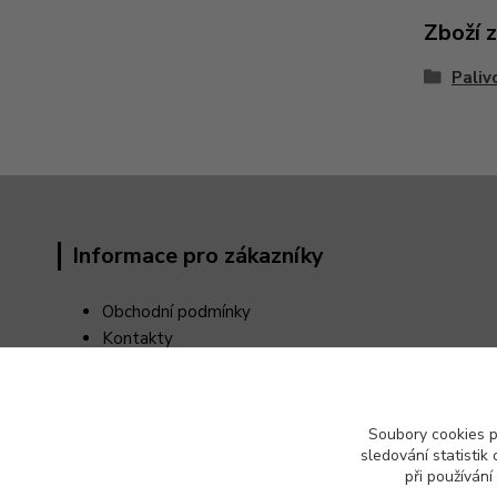
Zboží 
Paliv
Informace pro zákazníky
Obchodní podmínky
Kontakty
Reklamační řád
Odstoupení od kupní smlouvy
Ochrana osobních údajů (GDPR)
Soubory cookies 
sledování statisti
při používání