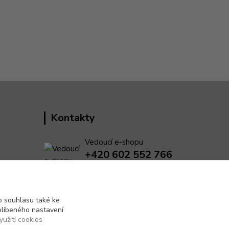
Kontakty
Vedoucí e-shopu
+420 602 552 766
(Po-Pá, 6:30-15 hod.)
info@pento-eshop.cz
 souhlasu také ke
blíbeného nastavení
yužití cookies