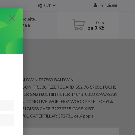
Přihlášení
CZK
 si rady? Zavolejte.
0
ks
 602 552 766
za
0 Kč
, 6:30-15 hod.)
y PF7830 BALDWIN PF7869 BALDWIN
06 DONALDSON FF5386 FLEETGUARD 552 76 57691 FUCHS
HENGST FILTER SN21581 HIFI FILTER 14043-0018 KAWASAKI
4 SAKURA AUTOMOTIVE WGF 9302 WOODGATE OE čísla
517 CASE 48174668 CASE 72276235 CASE XJBT-
 CASE 2337761 CATERPILLAR 37273...
celý popis