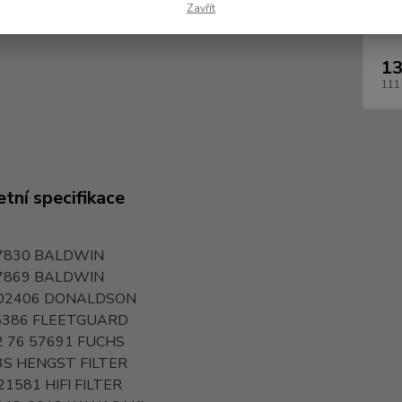
Dos
Zavřít
13
111
tní specifikace
7830
BALDWIN
7869
BALDWIN
02406
DONALDSON
5386
FLEETGUARD
2 76 57691
FUCHS
3S
HENGST FILTER
21581
HIFI FILTER