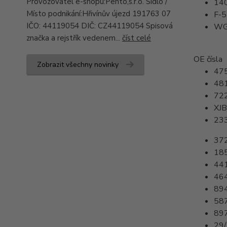
Provozovatel e-shopu:Pento,s.r.o. Sídlo /
14
Místo podnikání:Hřivínův újezd 191763 07
F-
IČO: 44119054 DIČ: CZ44119054 Spisová
WG
značka a rejstřík vedenem...
číst celé
OE čísla
Zobrazit všechny novinky
47
48
72
XJ
23
37
18
44
46
89
58
89
29