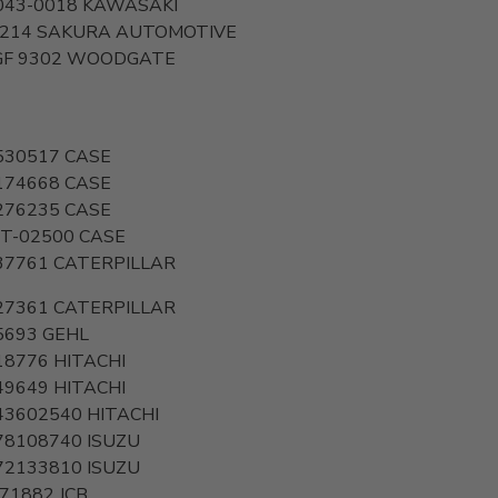
043-0018
KAWASAKI
5214
SAKURA AUTOMOTIVE
F 9302
WOODGATE
530517
CASE
174668
CASE
276235
CASE
BT-02500
CASE
37761
CATERPILLAR
27361
CATERPILLAR
5693
GEHL
18776
HITACHI
49649
HITACHI
43602540
HITACHI
78108740
ISUZU
72133810
ISUZU
/71882
JCB