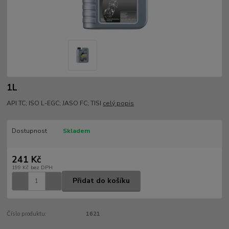
1L
API TC; ISO L-EGC; JASO FC; TISI
celý popis
Dostupnost
Skladem
241 Kč
199 Kč
bez DPH
Přidat do košíku
Číslo produktu:
1621