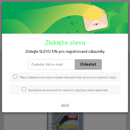
0
ks
+420 602 552 766
CZK
za
0 Kč
(Po-Pá, 6:30-15 hod.)
Menu
Získejte slevu
Hledat
Získejte SLEVU 5% pro registrované zákazníky
Úvod
Náplně / Maziva
Motorový olej
Motorbike 2T Semisynth Scoooter
street
Odeslat
Motorbike 2T Semisynth
Přeji si odebírat novinky e-mailem dle
podmínek zpracování osobních údajů
.
Scoooter street
Souhlasím se
zpracováním osobních údajů
pro účely registrace.
Zavřít