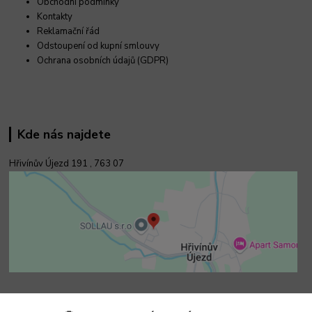
Obchodní podmínky
Kontakty
Reklamační řád
Odstoupení od kupní smlouvy
Ochrana osobních údajů (GDPR)
Kde nás najdete
Hřivínův Újezd 191 ,
763 07