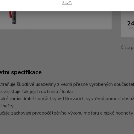
Dos
Zavřít
24
199
Číslo p
tní specifikace
straňuje škodlivé usazeniny z velmi přesně vyrobených součástek,
a zajišťuje tak jejich optimální funkci.
aké chrání drahé součástky vstřikovacích systémů pomocí obsaže
í nafty.
ručuje zachování prvopočátečního výkonu motoru a nízké hodnoty