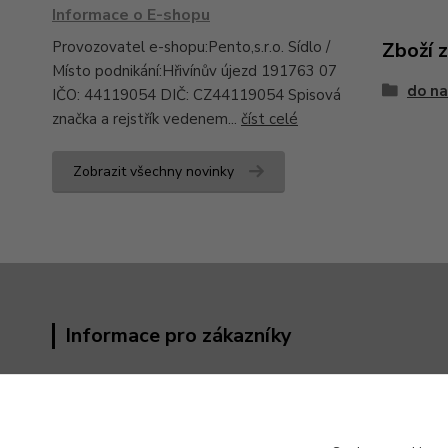
Informace o E-shopu
Provozovatel e-shopu:Pento,s.r.o. Sídlo /
Zboží 
Místo podnikání:Hřivínův újezd 191763 07
do na
IČO: 44119054 DIČ: CZ44119054 Spisová
značka a rejstřík vedenem...
číst celé
Zobrazit všechny novinky
Informace pro zákazníky
Obchodní podmínky
Kontakty
Reklamační řád