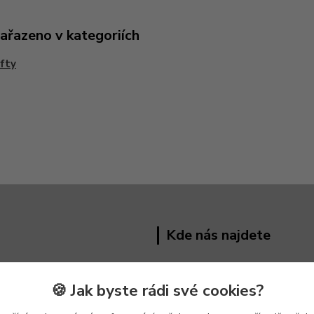
zařazeno v kategoriích
fty
Kde nás najdete
Hřivínův Újezd 191 ,
763 07
🍪 Jak byste rádi své cookies?