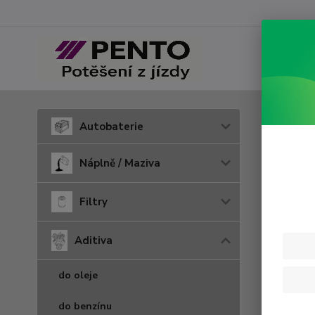
Úvod
A
Autobaterie
Čist
Náplně / Maziva
Filtry
Aditiva
do oleje
do benzínu