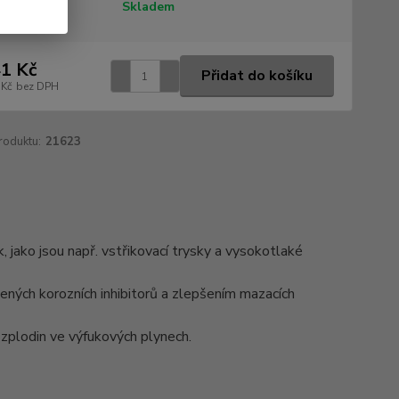
tupnost
Skladem
1 Kč
Přidat do košíku
 Kč
bez DPH
roduktu:
21623
 jako jsou např. vstřikovací trysky a vysokotlaké
ných korozních inhibitorů a zlepšením mazacích
 zplodin ve výfukových plynech.