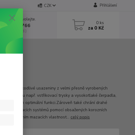
Přihlášení
CZK
 si rady? Zavolejte.
0
ks
 602 552 766
za
0 Kč
, 6:30-15 hod.)
ml
 odstraňuje škodlivé usazeniny z velmi přesně vyrobených
ek, jako jsou např. vstřikovací trysky a vysokotlaké čerpadla,
ťuje tak jejich optimální funkci.Zároveň také chrání drahé
tky vstřikovacích systémů pomocí obsažených korozních
torů a zlepšením mazacích vlastnost...
celý popis