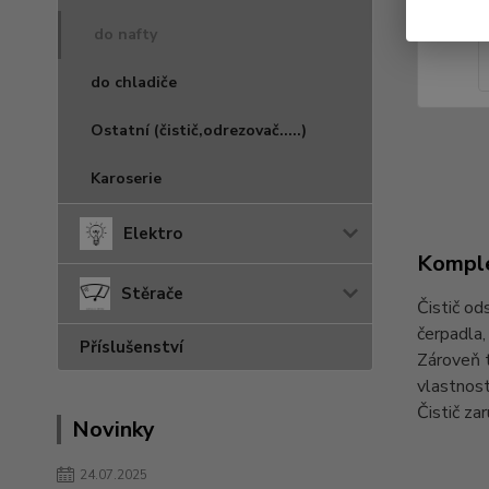
do nafty
do chladiče
Ostatní (čistič,odrezovač.....)
Karoserie
Elektro
Komple
Stěrače
Čistič od
čerpadla, 
Příslušenství
Zároveň t
vlastnost
Čistič za
Novinky
24.07.2025