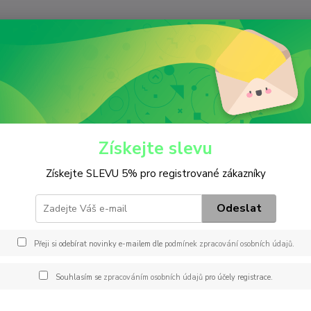
Nevíte
Hledat
+420
(Po-Pá
ditiva
do nafty
Čistič systému motoru- nafta
ič systému motoru- nafta
Získejte slevu
Získejte SLEVU 5% pro registrované zákazníky
300
Čistič
Odeslat
součást
a zajiš
Přeji si odebírat novinky e-mailem dle
podmínek zpracování osobních údajů
.
součás
inhibi
Souhlasím se
zpracováním osobních údajů
pro účely registrace.