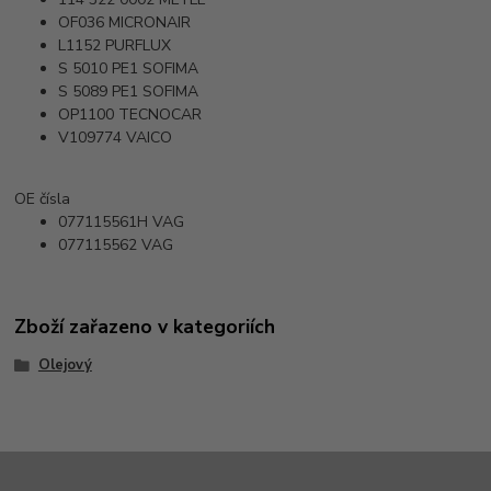
OF036
MICRONAIR
L1152
PURFLUX
S 5010 PE1
SOFIMA
S 5089 PE1
SOFIMA
OP1100
TECNOCAR
V109774
VAICO
OE čísla
077115561H
VAG
077115562
VAG
Zboží zařazeno v kategoriích
Olejový