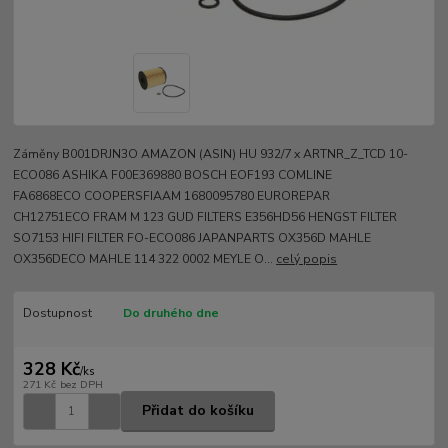
Záměny B001DRJN3O AMAZON (ASIN) HU 932/7 x ARTNR_Z_TCD 10-
ECO086 ASHIKA F00E369880 BOSCH EOF193 COMLINE
FA6868ECO COOPERSFIAAM 1680095780 EUROREPAR
CH12751ECO FRAM M 123 GUD FILTERS E356HD56 HENGST FILTER
SO7153 HIFI FILTER FO-ECO086 JAPANPARTS OX356D MAHLE
OX356DECO MAHLE 114 322 0002 MEYLE O...
celý popis
Dostupnost
Do druhého dne
328 Kč
/
ks
271 Kč
bez DPH
Přidat do košíku