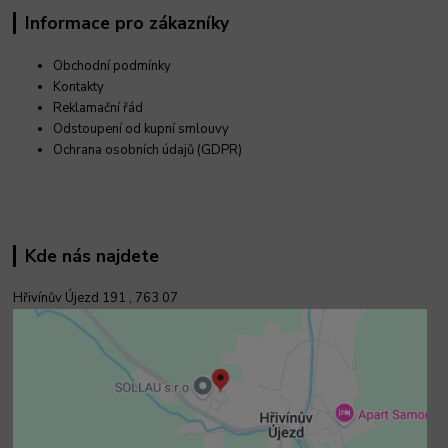
Informace pro zákazníky
Obchodní podmínky
Kontakty
Reklamační řád
Odstoupení od kupní smlouvy
Ochrana osobních údajů (GDPR)
Kde nás najdete
Hřivínův Újezd 191 ,
763 07