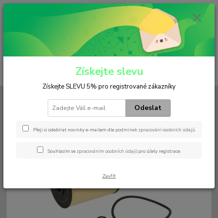
0
ks
+420 602 552 766
CZK
za
0 Kč
(Po-Pá, 6:30-15 hod.)
Menu
Získejte slevu
Hledat
Získejte SLEVU 5% pro registrované zákazníky
Úvod
Filtry
Olejový
HU 932/7 x
Odeslat
HU 932/7 x
Přeji si odebírat novinky e-mailem dle
podmínek zpracování osobních údajů
.
Souhlasím se
zpracováním osobních údajů
pro účely registrace.
Zavřít