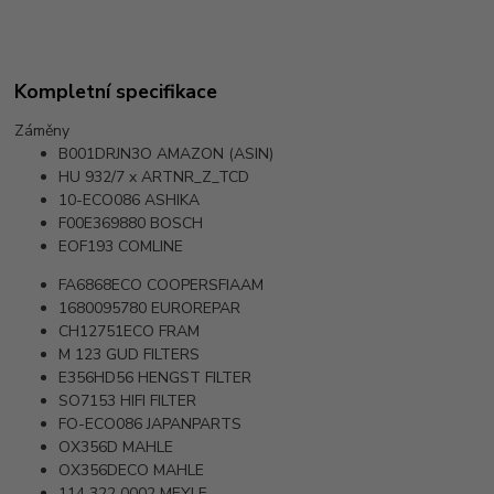
Kompletní specifikace
Záměny
B001DRJN3O
AMAZON (ASIN)
HU 932/7 x
ARTNR_Z_TCD
10-ECO086
ASHIKA
F00E369880
BOSCH
EOF193
COMLINE
FA6868ECO
COOPERSFIAAM
1680095780
EUROREPAR
CH12751ECO
FRAM
M 123
GUD FILTERS
E356HD56
HENGST FILTER
SO7153
HIFI FILTER
FO-ECO086
JAPANPARTS
OX356D
MAHLE
OX356DECO
MAHLE
114 322 0002
MEYLE