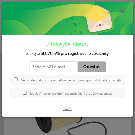
0
ks
+420 602 552 766
CZK
za
0 Kč
(Po-Pá, 6:30-15 hod.)
Menu
Získejte slevu
Hledat
Získejte SLEVU 5% pro registrované zákazníky
Úvod
Filtry
Olejový
HU 932/6 n
Odeslat
HU 932/6 n
Přeji si odebírat novinky e-mailem dle
podmínek zpracování osobních údajů
.
Souhlasím se
zpracováním osobních údajů
pro účely registrace.
Zavřít