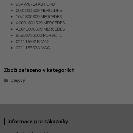
95VW6714AB
FORD
0001801509
MERCEDES
1041800609
MERCEDES
A0001801509
MERCEDES
A1041800609
MERCEDES
95510756100
PORSCHE
021115561B
VAG
021115562A
VAG
Zboží zařazeno v kategoriích
Olejový
Informace pro zákazníky