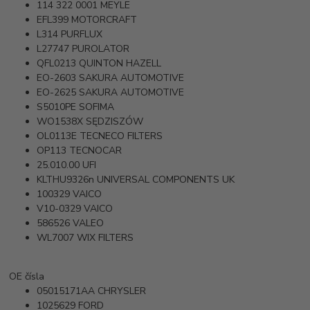
114 322 0001
MEYLE
EFL399
MOTORCRAFT
L314
PURFLUX
L27747
PUROLATOR
QFL0213
QUINTON HAZELL
EO-2603
SAKURA AUTOMOTIVE
EO-2625
SAKURA AUTOMOTIVE
S5010PE
SOFIMA
WO1538X
SĘDZISZÓW
OL0113E
TECNECO FILTERS
OP113
TECNOCAR
25.010.00
UFI
KLTHU9326n
UNIVERSAL COMPONENTS UK
100329
VAICO
V10-0329
VAICO
586526
VALEO
WL7007
WIX FILTERS
OE čísla
05015171AA
CHRYSLER
1025629
FORD