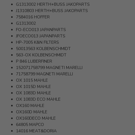
G1313002
HERTH+BUSS JAKOPARTS
J1310803
HERTH+BUSS JAKOPARTS
7584016
HOFFER
G1313002
FO-ECO013
JAPANPARTS
JFOECO013
JAPANPARTS
HP-7005
K&N FILTERS
50013563
KOLBENSCHMIDT
563-OX
KOLBENSCHMIDT
P 846
LUBERFINER
152071758799
MAGNETI MARELLI
71758799
MAGNETI MARELLI
OX 1015
MAHLE
OX 1015D
MAHLE
OX 1083D
MAHLE
OX 1083D ECO
MAHLE
OX160
MAHLE
OX160D
MAHLE
OX160DECO
MAHLE
64805
MAPCO
14016
MEAT&DORIA