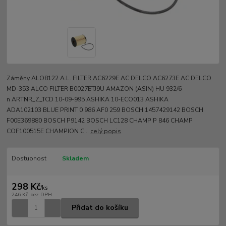
Záměny ALO8122 A.L. FILTER AC6229E AC DELCO AC6273E AC DELCO
MD-353 ALCO FILTER B0027ETJ9U AMAZON (ASIN) HU 932/6
n ARTNR_Z_TCD 10-09-995 ASHIKA 10-ECO013 ASHIKA
ADA102103 BLUE PRINT 0 986 AF0 259 BOSCH 1457429142 BOSCH
F00E369880 BOSCH P9142 BOSCH LC128 CHAMP P 846 CHAMP
COF100515E CHAMPION C...
celý popis
Dostupnost
Skladem
298 Kč
/
ks
246 Kč
bez DPH
Přidat do košíku