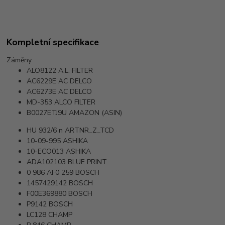
Kompletní specifikace
Záměny
ALO8122
A.L. FILTER
AC6229E
AC DELCO
AC6273E
AC DELCO
MD-353
ALCO FILTER
B0027ETJ9U
AMAZON (ASIN)
HU 932/6 n
ARTNR_Z_TCD
10-09-995
ASHIKA
10-ECO013
ASHIKA
ADA102103
BLUE PRINT
0 986 AF0 259
BOSCH
1457429142
BOSCH
F00E369880
BOSCH
P9142
BOSCH
LC128
CHAMP