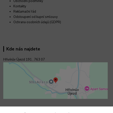
Obchodní podmínky
Kontakty
Reklamační řád
Odstoupení od kupní smlouvy
Ochrana osobních údajů (GDPR)
Kde nás najdete
Hřivínův Újezd 191 ,
763 07