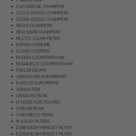
P 846
CHAMP
COF100515E
CHAMPION
CX113-01/O01
CHAMPION
CX160-01/O01
CHAMPION
XE515
CHAMPION
XE515/606
CHAMPION
ML1721
CLEAN FILTER
EOF043
COMLINE
G1348
COOPERS
FA5440
COOPERSFIAAM
FA5440ECO
COOPERSFIAAM
FX0118
DELPHI
1656301280
EUROREPAR
E149125
EUROREPAR
109143
FEBI
OE640
FILTRON
LF16182
FLEETGUARD
CH8158
FRAM
CH8158ECO
FRAM
M 4
GUD FILTERS
D28E1001H
HENGST FILTER
E1001HD28
HENGST FILTER