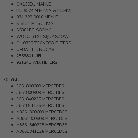
OX150D1
MAHLE
HU 9324 N
MANN & HUMMEL
034 322 0016
MEYLE
S 5131 PE
SOFIMA
S5381PO
SOFIMA
WO10331X1
SĘDZISZÓW
OL 0825
TECNECO FILTERS
OP823
TECNOCAR
2553801
UFI
92124E
WIX FILTERS
OE čísla
3661800609
MERCEDES
3661800909
MERCEDES
3661840225
MERCEDES
3661841125
MERCEDES
A3661800609
MERCEDES
A3661800909
MERCEDES
A3661840225
MERCEDES
A3661841125
MERCEDES