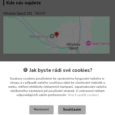
Kde nás najdete
Hřivínův Újezd 191 ,
763 07
Kontakty
🍪 Jak byste rádi své cookies?
Soubory cookies používáme ke správnému fungování našeho e-
Vedoucí e-shopu
shopu a v případě vašeho souhlasu také ke sledování statistik o
+420 602 552 766
webu, měření efektivity reklamních kampaní, zapamatování vašeho
(Po-Pá, 6:30-15 hod.)
oblíbeného nastavení při používání stránek, či zobrazení reklam
odpovídajících vašim preferencím.
Více k využití cookies
info@pento-eshop.cz
Souhlasím
Nastavení