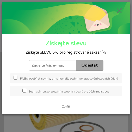
0
ks
+420 602 552 766
CZK
za
0 Kč
(Po-Pá, 6:30-15 hod.)
Menu
Získejte slevu
Hledat
Získejte SLEVU 5% pro registrované zákazníky
Úvod
Filtry
Olejový
HU 932/4 n
Odeslat
HU 932/4 n
Přeji si odebírat novinky e-mailem dle
podmínek zpracování osobních údajů
.
Souhlasím se
zpracováním osobních údajů
pro účely registrace.
Zavřít