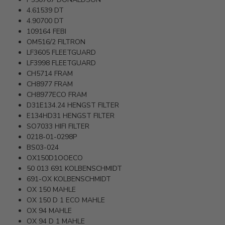
4.61539
DT
4.90700
DT
109164
FEBI
OM516/2
FILTRON
LF3605
FLEETGUARD
LF3998
FLEETGUARD
CH5714
FRAM
CH8977
FRAM
CH8977ECO
FRAM
D31E134.24
HENGST FILTER
E134HD31
HENGST FILTER
SO7033
HIFI FILTER
0218-01-0298P
BS03-024
OX150D1OOECO
50 013 691
KOLBENSCHMIDT
691-OX
KOLBENSCHMIDT
OX 150
MAHLE
OX 150 D 1 ECO
MAHLE
OX 94
MAHLE
OX 94 D 1
MAHLE